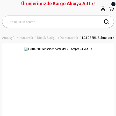
Ürünlerimizde Kargo Alıcıya Aittir!
Anasayfa
Kontaktör
Düşük Sarfiyatlı Dc Kontaktör
LC1D32BL Schneider Ko