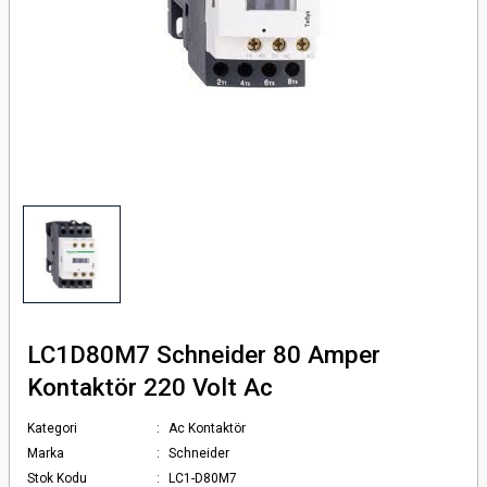
örlü Fotosel 12 24 Volt Dc
 Serisi
rü
risi
tör
ı Dc Kontaktör
erisi
i
ör
LC1D80M7 Schneider 80 Amper
Kontaktör 220 Volt Ac
Kategori
Ac Kontaktör
Marka
Schneider
Stok Kodu
LC1-D80M7