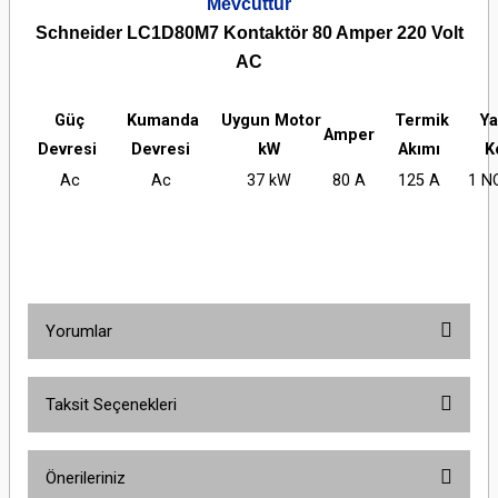
Mevcuttur
Schneider LC1D80M7 Kontaktör 80 Amper 220 Volt
AC
Güç
Kumanda
Uygun Motor
Termik
Ya
Amper
Devresi
Devresi
kW
Akımı
K
Ac
Ac
37 kW
80 A
125 A
1 N
Yorumlar
Taksit Seçenekleri
Bu ürüne ilk yorumu siz yapın!
Önerileriniz
Yorum Yaz