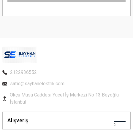
Bu ürünün fiyat bilgisi, resim, ürün açıklamalarında ve diğer konularda
yetersiz gördüğünüz noktaları öneri formunu kullanarak tarafımıza
iletebilirsiniz.
Görüş ve önerileriniz için teşekkür ederiz.
Ürün resmi kalitesiz, bozuk veya görüntülenemiyor.
Ürün açıklamasında eksik bilgiler bulunuyor.
Ürün bilgilerinde hatalar bulunuyor.
Ürün fiyatı diğer sitelerden daha pahalı.
2122936552
Bu ürüne benzer farklı alternatifler olmalı.
satis@sayhanelektrik.com
Okçu Musa Caddesi Yücel İş Merkezi No 13 Beyoğlu
İstanbul
Gönder
Alışveriş