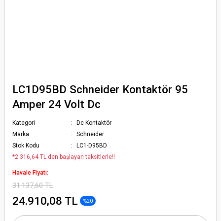
LC1D95BD Schneider Kontaktör 95
Amper 24 Volt Dc
Kategori
Dc Kontaktör
Marka
Schneider
Stok Kodu
LC1-D95BD
*2.316,64 TL den başlayan taksitlerle!!
Havale Fiyatı:
31.137,60 TL
24.910,08 TL
%20