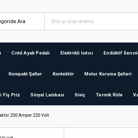
ı
Cntd Ayak Pedalı
Elektrikli Isıtıcı
Endüktif Sensö
Kompakt Şalter
Kontaktör
Motor Koruma Şalteri
i Fiş Priz
Sinyal Lambası
Siviç
Termik Röle
Va
ktör 200 Amper 220 Volt