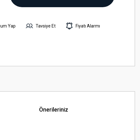
rum Yap
Tavsiye Et
Fiyatı Alarmı
Önerileriniz