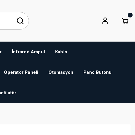
r
İnfrared Ampul
Kablo
Operatör Paneli
Otomasyon
Pano Butonu
ntilatör