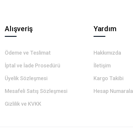
Gönder
Alışveriş
Yardım
Ödeme ve Teslimat
Hakkımızda
İptal ve İade Prosedürü
İletişim
Üyelik Sözleşmesi
Kargo Takibi
Mesafeli Satış Sözleşmesi
Hesap Numarala
Gizlilik ve KVKK