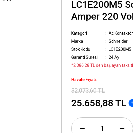
LC1E200M5 Sc
Amper 220 Vol
Kategori
Ac Kontaktör
Marka
Schneider
Stok Kodu
LC1E200M5
Garanti Süresi
24 Ay
*2.386,28 TL den başlayan taksitle
Havale Fiyatı:
32.073,60 TL
25.658,88 TL