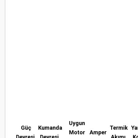
Uygun
Güç
Kumanda
Termik
Ya
Motor
Amper
Devresi
Devresi
Akımı
K