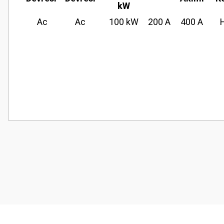
kW
Ac
Ac
100 kW
200 A
400 A
H
Bu ürünün fiyat bilgisi, resim, ürün açıklamalarında ve diğer konularda
Görüş ve önerileriniz için teşekkür ederiz.
Ürün resmi kalitesiz, bozuk veya görüntülenemiyor.
Ürün açıklamasında eksik bilgiler bulunuyor.
Ürün bilgilerinde hatalar bulunuyor.
Ürün fiyatı diğer sitelerden daha pahalı.
Bu ürüne benzer farklı alternatifler olmalı.