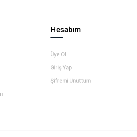
Hesabım
Üye Ol
Giriş Yap
Şifremi Unuttum
rı