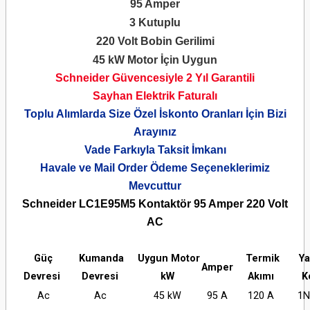
95 Amper
3 Kutuplu
220 Volt Bobin Gerilimi
45 kW Motor İçin Uygun
Schneider Güvencesiyle 2 Yıl Garantili
Sayhan Elektrik Faturalı
Toplu Alımlarda Size Özel İskonto Oranları İçin Bizi
Arayınız
Vade Farkıyla Taksit İmkanı
Havale ve Mail Order Ödeme Seçeneklerimiz
Mevcuttur
Schneider LC1E95M5 Kontaktör 95 Amper 220 Volt
AC
Güç
Kumanda
Uygun Motor
Termik
Ya
Amper
Devresi
Devresi
kW
Akımı
K
Ac
Ac
45 kW
95 A
120 A
1