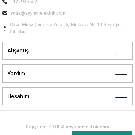
2122936552
Ürün bilgilerinde hatalar bulunuyor.
Ürün fiyatı diğer sitelerden daha pahalı.
satis@sayhanelektrik.com
Bu ürüne benzer farklı alternatifler olmalı.
Okçu Musa Caddesi Yücel İş Merkezi No 13 Beyoğlu
İstanbul
Alışveriş
Gönder
Yardım
Hesabım
Copyright 2018 © sayhanelektrik.com