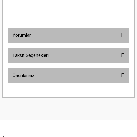
Yorumlar
Taksit Seçenekleri
Bu ürüne ilk yorumu siz yapın!
Önerileriniz
Yorum Yaz
Bu ürünün fiyat bilgisi, resim, ürün açıklamalarında ve diğer konularda
yetersiz gördüğünüz noktaları öneri formunu kullanarak tarafımıza
iletebilirsiniz.
Görüş ve önerileriniz için teşekkür ederiz.
Ürün resmi kalitesiz, bozuk veya görüntülenemiyor.
Ürün açıklamasında eksik bilgiler bulunuyor.