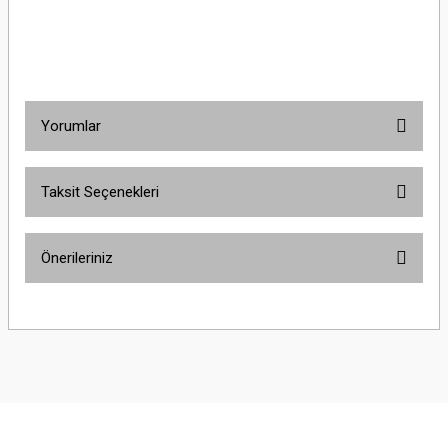
Yorumlar
Taksit Seçenekleri
Bu ürüne ilk yorumu siz yapın!
Önerileriniz
Yorum Yaz
Bu ürünün fiyat bilgisi, resim, ürün açıklamalarında ve diğer konularda
yetersiz gördüğünüz noktaları öneri formunu kullanarak tarafımıza
iletebilirsiniz.
Görüş ve önerileriniz için teşekkür ederiz.
Ürün resmi kalitesiz, bozuk veya görüntülenemiyor.
Ürün açıklamasında eksik bilgiler bulunuyor.