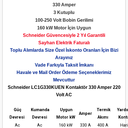
330 Amper
3 Kutuplu
100-250 Volt Bobin Gerilimi
160 kW Motor İçin Uygun
Schneider Güvencesiyle 2 Yıl Garantili
Sayhan Elektrik Faturalı
Toplu Alımlarda Size Özel İskonto Oranları İçin Bizi
Arayınız
Vade Farkıyla Taksit İmkanı
Havale ve Mail Order Ödeme Seçeneklerimiz
Mevcuttur
Schneider LC1G330KUEN Kontaktör 330 Amper 220
Volt AC
Güç
Kumanda
Uygun
Termik
Yardı
Amper
Devresi
Devresi
Motor kW
Akımı
Kon
Ac
Ac
160 kW
330 A
400 A
Hari