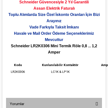
Schneider Güvencesiyle 2 Yıl Garantili
Assan Elektrik Faturalı
Toplu Alımlarda Size Özel İskonto Oranları İçin Bizi
Arayınız
Vade Farkıyla Taksit İmkanı
Havale ve Mail Order Ödeme Seçeneklerimiz
Mevcuttur
Schneider LR2K0306 Mini Termik Röle 0,8 ... 1,2
Amper
Kodu
Kunlanılabilir Kontaktör
Ampe
LR2K0306
LC1K &
LP1K
Yorumlar