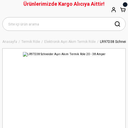
Ürünlerimizde Kargo Alıcıya Aittir!
Anasayfa
Termik Röle
Elektronik Aşırı Akım Termik Röle
LR97D38 Schneide