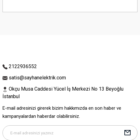
Bu ürünün fiyat bilgisi, resim, ürün açıklamalarında ve diğer konularda
yetersiz gördüğünüz noktaları öneri formunu kullanarak tarafımıza
iletebilirsiniz.
Görüş ve önerileriniz için teşekkür ederiz.
Ürün resmi kalitesiz, bozuk veya görüntülenemiyor.
Ürün açıklamasında eksik bilgiler bulunuyor.
Ürün bilgilerinde hatalar bulunuyor.
Ürün fiyatı diğer sitelerden daha pahalı.
2122936552
Bu ürüne benzer farklı alternatifler olmalı.
satis@sayhanelektrik.com
Okçu Musa Caddesi Yücel İş Merkezi No 13 Beyoğlu
İstanbul
E-mail adresinizi girerek bizim hakkımızda en son haber ve
Gönder
kampanyalardan haberdar olabilirsiniz.