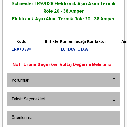
Schneider LR97D38 Elektronik Aşırı Akım Termik
Röle 20 - 38 Amper
Elektronik Aşırı Akım Termik Röle 20 - 38 Amper
Kodu
Birlikte Kunlanılacağı Kontaktör
Am
LR97D38••
LC1D09 ... D38
Not : Ürünü Seçerken Voltaj Değerini Belirtiniz !
Yorumlar
Taksit Seçenekleri
Bu ürüne ilk yorumu siz yapın!
Önerileriniz
Yorum Yaz