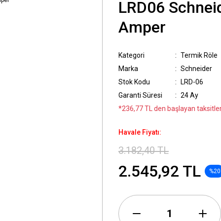
LRD06 Schneide
Amper
Kategori
Termik Röle
Marka
Schneider
Stok Kodu
LRD-06
Garanti Süresi
24 Ay
*236,77 TL den başlayan taksitler
Havale Fiyatı:
3.182,40 TL
2.545,92 TL
%20