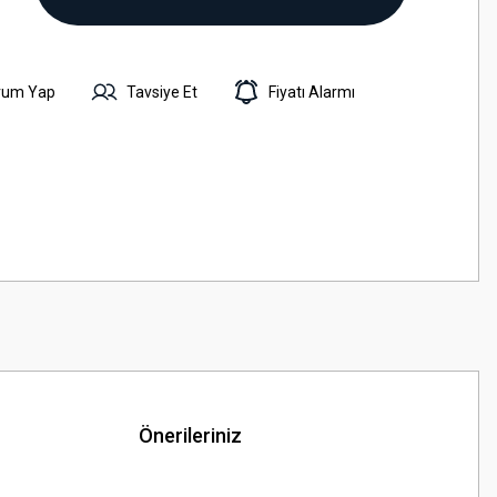
rum Yap
Tavsiye Et
Fiyatı Alarmı
Önerileriniz