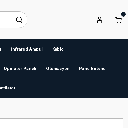
r
İnfrared Ampul
Kablo
Operatör Paneli
Otomasyon
Pano Butonu
ntilatör