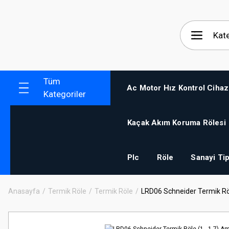
Tüm
Ac Motor Hız Kontrol Cihaz
Kategoriler
Kaçak Akım Koruma Rölesi
Plc
Röle
Sanayi Tip
Anasayfa
Termik Röle
Termik Röle
LRD06 Schneider Termik Röl