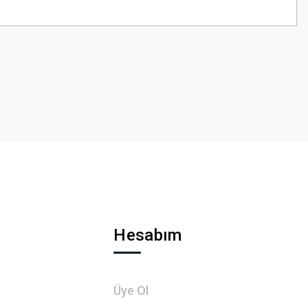
z.
Hesabım
Üye Ol