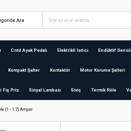
ı
Cntd Ayak Pedalı
Elektrikli Isıtıcı
Endüktif Sensö
Kompakt Şalter
Kontaktör
Motor Koruma Şalteri
i Fiş Priz
Sinyal Lambası
Siviç
Termik Röle
Va
e (1 - 1.7) Amper