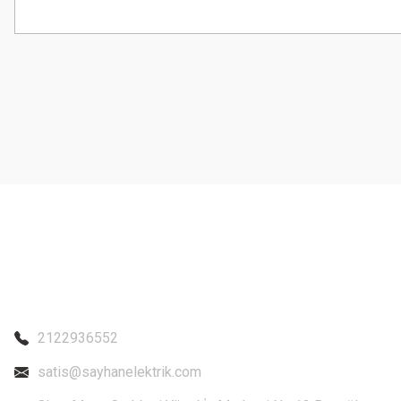
Bu ürünün fiyat bilgisi, resim, ürün açıklamalarında ve diğer konularda
Görüş ve önerileriniz için teşekkür ederiz.
Ürün resmi kalitesiz, bozuk veya görüntülenemiyor.
Ürün açıklamasında eksik bilgiler bulunuyor.
Ürün bilgilerinde hatalar bulunuyor.
Ürün fiyatı diğer sitelerden daha pahalı.
Bu ürüne benzer farklı alternatifler olmalı.
2122936552
satis@sayhanelektrik.com