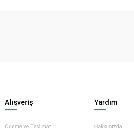
 yetersiz gördüğünüz noktaları öneri formunu kullanarak tarafımıza iletebilirsini
Bu ürüne ilk yorumu siz yapın!
Yorum Yaz
Gönder
Alışveriş
Yardım
Ödeme ve Teslimat
Hakkımızda