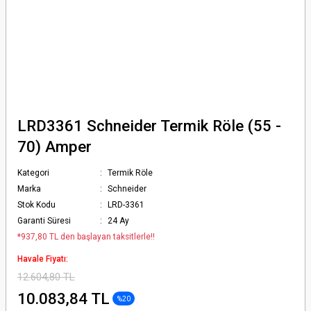
LRD3361 Schneider Termik Röle (55 -
70) Amper
Kategori
Termik Röle
Marka
Schneider
Stok Kodu
LRD-3361
Garanti Süresi
24 Ay
*937,80 TL den başlayan taksitlerle!!
Havale Fiyatı:
12.604,80 TL
10.083,84 TL
%20