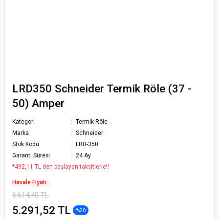
LRD350 Schneider Termik Röle (37 -
50) Amper
Kategori
Termik Röle
Marka
Schneider
Stok Kodu
LRD-350
Garanti Süresi
24 Ay
*492,11 TL den başlayan taksitlerle!!
Havale Fiyatı:
6.614,40 TL
5.291,52 TL
%20