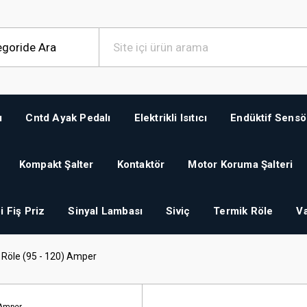
ı
Cntd Ayak Pedalı
Elektrikli Isıtıcı
Endüktif Sensö
Kompakt Şalter
Kontaktör
Motor Koruma Şalteri
i Fiş Priz
Sinyal Lambası
Siviç
Termik Röle
Va
Röle (95 - 120) Amper