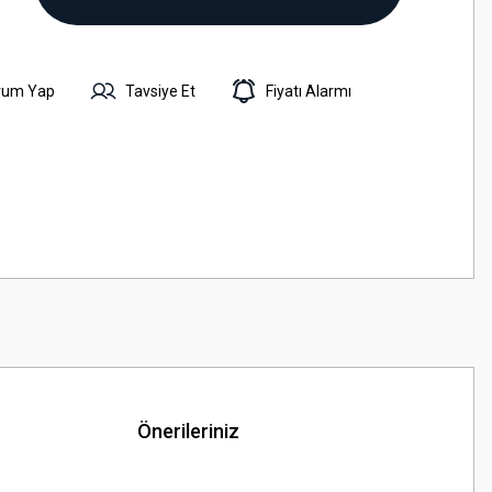
rum Yap
Tavsiye Et
Fiyatı Alarmı
Önerileriniz