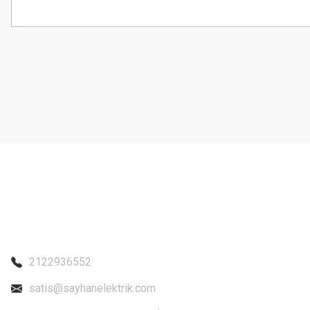
Bu ürünün fiyat bilgisi, resim, ürün açıklamalarında ve diğer konularda
Görüş ve önerileriniz için teşekkür ederiz.
Ürün resmi kalitesiz, bozuk veya görüntülenemiyor.
Ürün açıklamasında eksik bilgiler bulunuyor.
Ürün bilgilerinde hatalar bulunuyor.
Ürün fiyatı diğer sitelerden daha pahalı.
Bu ürüne benzer farklı alternatifler olmalı.
2122936552
satis@sayhanelektrik.com