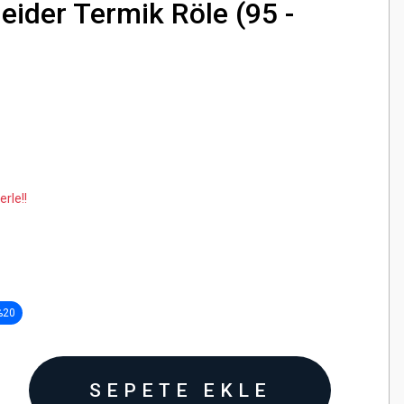
ider Termik Röle (95 -
rle!!
%20
SEPETE EKLE