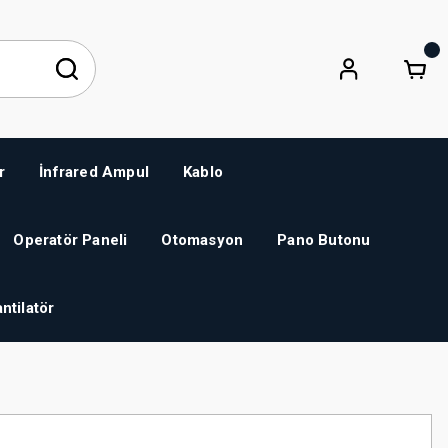
r
İnfrared Ampul
Kablo
Operatör Paneli
Otomasyon
Pano Butonu
ntilatör