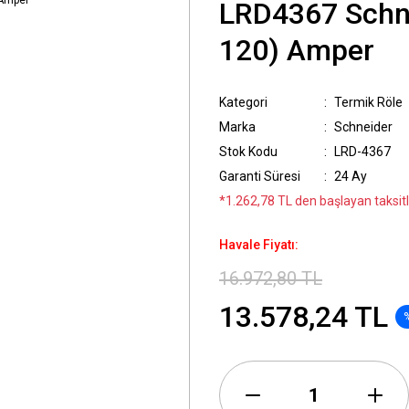
LRD4367 Schne
120) Amper
Kategori
Termik Röle
Marka
Schneider
Stok Kodu
LRD-4367
Garanti Süresi
24 Ay
*1.262,78 TL den başlayan taksitle
Havale Fiyatı:
16.972,80 TL
13.578,24 TL