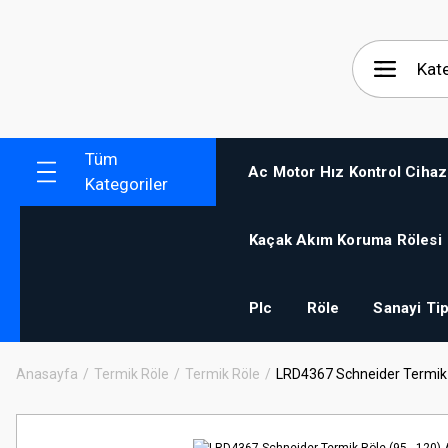
Tüm
Ac Motor Hız Kontrol Cihaz
Kategoriler
Kaçak Akım Koruma Rölesi
Plc
Röle
Sanayi Tip
Anasayfa
Termik Röle
Termik Röle
LRD4367 Schneider Termik 