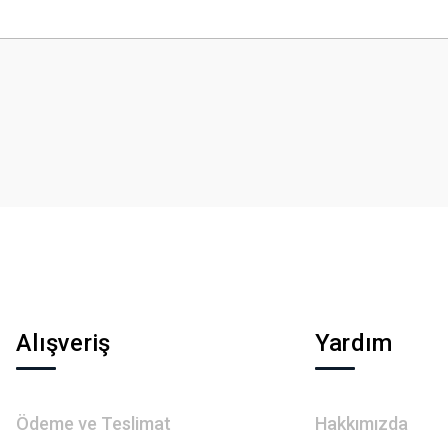
 yetersiz gördüğünüz noktaları öneri formunu kullanarak tarafımıza iletebilirsini
Bu ürüne ilk yorumu siz yapın!
Yorum Yaz
Gönder
Alışveriş
Yardım
Ödeme ve Teslimat
Hakkımızda