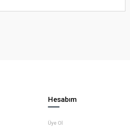
z.
Hesabım
Üye Ol