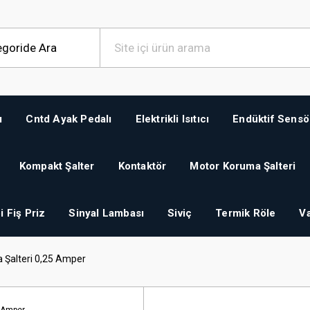
ı
Cntd Ayak Pedalı
Elektrikli Isıtıcı
Endüktif Sensö
Kompakt Şalter
Kontaktör
Motor Koruma Şalteri
i Fiş Priz
Sinyal Lambası
Siviç
Termik Röle
Va
Şalteri 0,25 Amper