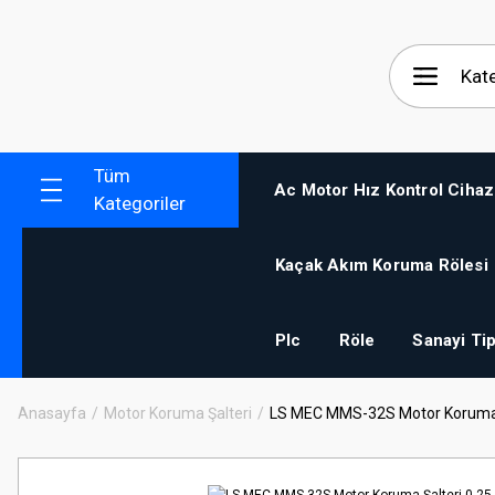
Tüm
Ac Motor Hız Kontrol Cihaz
Kategoriler
Kaçak Akım Koruma Rölesi
Plc
Röle
Sanayi Tip
Anasayfa
Motor Koruma Şalteri
LS MEC MMS-32S Motor Koruma 