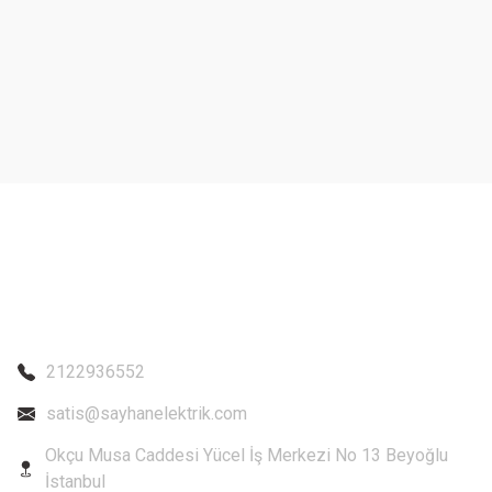
Ürün resmi kalitesiz, bozuk veya görüntülenemiyor.
Ürün açıklamasında eksik bilgiler bulunuyor.
Ürün bilgilerinde hatalar bulunuyor.
Ürün fiyatı diğer sitelerden daha pahalı.
Bu ürüne benzer farklı alternatifler olmalı.
2122936552
satis@sayhanelektrik.com
Okçu Musa Caddesi Yücel İş Merkezi No 13 Beyoğlu
İstanbul