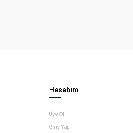
Hesabım
Üye Ol
Giriş Yap