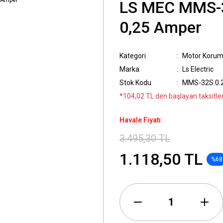
LS MEC MMS-3
0,25 Amper
Kategori
Motor Koruma
Marka
Ls Electric
Stok Kodu
MMS-32S 0.
*104,02 TL den başlayan taksitler
Havale Fiyatı:
3.495,30 TL
1.118,50 TL
%68