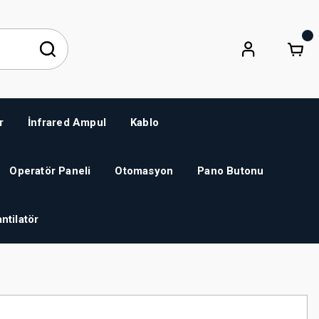
r
İnfrared Ampul
Kablo
Operatör Paneli
Otomasyon
Pano Butonu
ntilatör