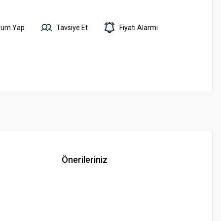
rum Yap
Tavsiye Et
Fiyatı Alarmı
Önerileriniz