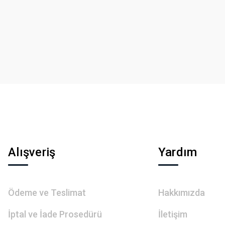
Bu ürüne ilk yorumu siz yapın!
Yorum Yaz
Gönder
Alışveriş
Yardım
Ödeme ve Teslimat
Hakkımızda
İptal ve İade Prosedürü
İletişim