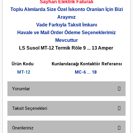
Sayhan Elektrik Faturalı
Toplu Alımlarda Size Özel İskonto Oranları İçin Bizi
Arayınız
Vade Farkıyla Taksit İmkanı
Havale ve Mail Order Ödeme Seçeneklerimiz
Mevcuttur
LS Susol MT-12 Termik Röle 9 ... 13 Amper
Ürün Kodu
Kunlanılacağı Kontaktör Referansı
MT-12
MC-6 ... 18
Yorumlar
Taksit Seçenekleri
Bu ürüne ilk yorumu siz yapın!
Önerileriniz
Yorum Yaz