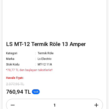
LS MT-12 Termik Röle 13 Amper
Kategori
Termik Röle
Marka
Ls Electric
Stok Kodu
MT-12 11A
*70,77 TL den başlayan taksitlerle!!
Havale Fiyatı:
2.377,95 TL
760,94 TL
%68