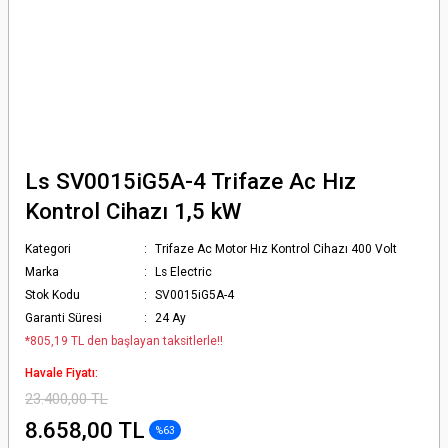
Ls SV0015iG5A-4 Trifaze Ac Hız
Kontrol Cihazı 1,5 kW
Kategori
Trifaze Ac Motor Hız Kontrol Cihazı 400 Volt
Marka
Ls Electric
Stok Kodu
SV0015iG5A-4
Garanti Süresi
24 Ay
*805,19 TL den başlayan taksitlerle!!
Havale Fiyatı:
23.400,00 TL
8.658,00 TL
%63