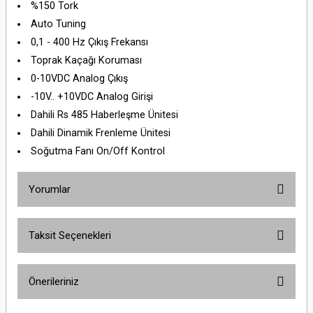
%150 Tork
Auto Tuning
0,1 - 400 Hz Çıkış Frekansı
Toprak Kaçağı Koruması
0-10VDC Analog Çıkış
-10V.. +10VDC Analog Girişi
Dahili Rs 485 Haberleşme Ünitesi
Dahili Dinamik Frenleme Ünitesi
Soğutma Fanı On/Off Kontrol
Yorumlar
Taksit Seçenekleri
Bu ürüne ilk yorumu siz yapın!
Önerileriniz
Yorum Yaz