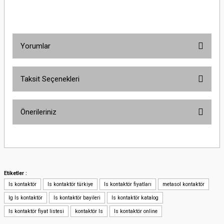
Yorumlar
Taksit Seçenekleri
Bu ürüne ilk yorumu siz yapın!
Önerileriniz
Yorum Yaz
Bu ürünün fiyat bilgisi, resim, ürün açıklamalarında ve diğer konularda
yetersiz gördüğünüz noktaları öneri formunu kullanarak tarafımıza
iletebilirsiniz.
Görüş ve önerileriniz için teşekkür ederiz.
Etiketler :
ls kontaktör
ls kontaktör türkiye
ls kontaktör fiyatları
metasol kontaktör
Ürün resmi kalitesiz, bozuk veya görüntülenemiyor.
lg ls kontaktör
ls kontaktör bayileri
ls kontaktör katalog
Ürün açıklamasında eksik bilgiler bulunuyor.
ls kontaktör fiyat listesi
kontaktör ls
ls kontaktör online
Ürün bilgilerinde hatalar bulunuyor.