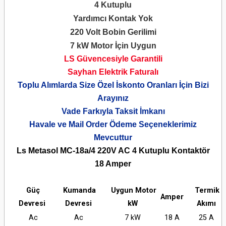
4 Kutuplu
Yardımcı Kontak Yok
220 Volt Bobin Gerilimi
7 kW Motor İçin Uygun
LS Güvencesiyle Garantili
Sayhan Elektrik Faturalı
Toplu Alımlarda Size Özel İskonto Oranları İçin Bizi
Arayınız
Vade Farkıyla Taksit İmkanı
Havale ve Mail Order Ödeme Seçeneklerimiz
Mevcuttur
Ls Metasol MC-18a/4 220V AC 4 Kutuplu Kontaktör
18 Amper
Güç
Kumanda
Uygun Motor
Termik
Amper
Devresi
Devresi
kW
Akımı
Ac
Ac
7 kW
18 A
25 A