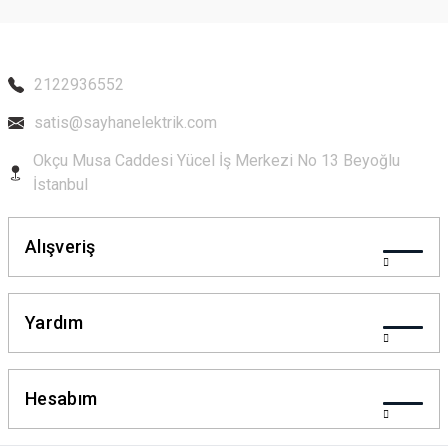
Ürün fiyatı diğer sitelerden daha pahalı.
Bu ürüne benzer farklı alternatifler olmalı.
2122936552
satis@sayhanelektrik.com
Okçu Musa Caddesi Yücel İş Merkezi No 13 Beyoğlu
Gönder
İstanbul
Alışveriş
Yardım
Hesabım