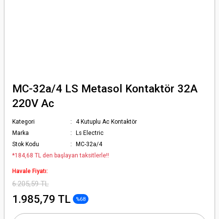
MC-32a/4 LS Metasol Kontaktör 32A
220V Ac
Kategori
4 Kutuplu Ac Kontaktör
Marka
Ls Electric
Stok Kodu
MC-32a/4
*184,68 TL den başlayan taksitlerle!!
Havale Fiyatı:
6.205,59 TL
1.985,79 TL
%68