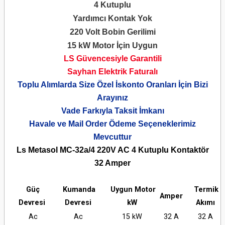
4 Kutuplu
Yardımcı Kontak Yok
220 Volt Bobin Gerilimi
15 kW Motor İçin Uygun
LS Güvencesiyle Garantili
Sayhan Elektrik Faturalı
Toplu Alımlarda Size Özel İskonto Oranları İçin Bizi
Arayınız
Vade Farkıyla Taksit İmkanı
Havale ve Mail Order Ödeme Seçeneklerimiz
Mevcuttur
Ls Metasol MC-32a/4 220V AC 4 Kutuplu Kontaktör
32 Amper
Güç
Kumanda
Uygun Motor
Termik
Amper
Devresi
Devresi
kW
Akımı
Ac
Ac
15 kW
32 A
32 A