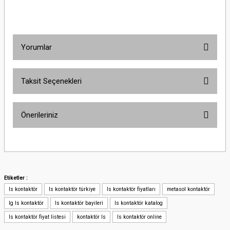
Yorumlar
Taksit Seçenekleri
Bu ürüne ilk yorumu siz yapın!
Önerileriniz
Yorum Yaz
Bu ürünün fiyat bilgisi, resim, ürün açıklamalarında ve diğer konularda
yetersiz gördüğünüz noktaları öneri formunu kullanarak tarafımıza
iletebilirsiniz.
Görüş ve önerileriniz için teşekkür ederiz.
Etiketler :
ls kontaktör
ls kontaktör türkiye
ls kontaktör fiyatları
metasol kontaktör
Ürün resmi kalitesiz, bozuk veya görüntülenemiyor.
lg ls kontaktör
ls kontaktör bayileri
ls kontaktör katalog
Ürün açıklamasında eksik bilgiler bulunuyor.
ls kontaktör fiyat listesi
kontaktör ls
ls kontaktör online
Ürün bilgilerinde hatalar bulunuyor.