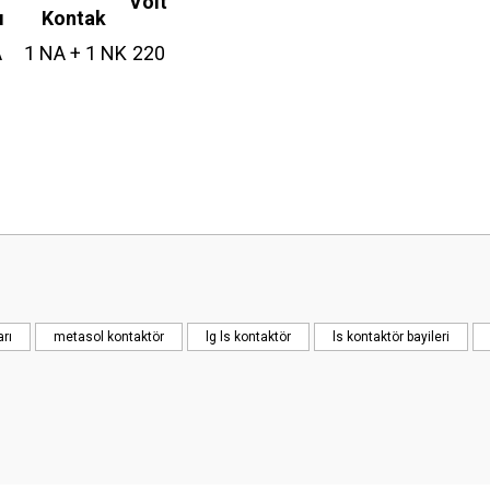
Volt
ı
Kontak
A
1 NA + 1 NK
220
 yetersiz gördüğünüz noktaları öneri formunu kullanarak tarafımıza iletebilirsini
Bu ürüne ilk yorumu siz yapın!
Yorum Yaz
arı
metasol kontaktör
lg ls kontaktör
ls kontaktör bayileri