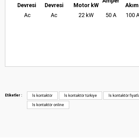
Amper
Devresi
Devresi
Motor kW
Akım
Ac
Ac
22 kW
50 A
100 
Bu ürünün fiyat bilgisi, resim, ürün açıklamalarında ve diğer konularda
Görüş ve önerileriniz için teşekkür ederiz.
Ürün resmi kalitesiz, bozuk veya görüntülenemiyor.
Ürün açıklamasında eksik bilgiler bulunuyor.
Etiketler :
ls kontaktör
ls kontaktör türkiye
ls kontaktör fiyatl
Ürün bilgilerinde hatalar bulunuyor.
ls kontaktör online
Ürün fiyatı diğer sitelerden daha pahalı.
Bu ürüne benzer farklı alternatifler olmalı.