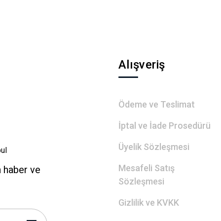
Gönder
Alışveriş
Ödeme ve Teslimat
İptal ve İade Prosedürü
Üyelik Sözleşmesi
ul
Mesafeli Satış
n haber ve
Sözleşmesi
Gizlilik ve KVKK