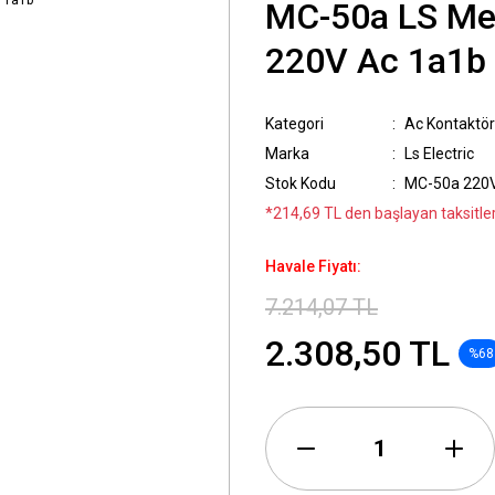
MC-50a LS Met
220V Ac 1a1b
Kategori
Ac Kontaktör
Marka
Ls Electric
Stok Kodu
MC-50a 220
*214,69 TL den başlayan taksitler
Havale Fiyatı:
7.214,07 TL
2.308,50 TL
%68