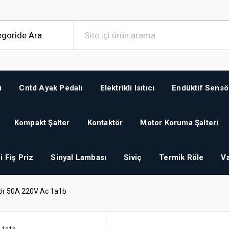
ı
Cntd Ayak Pedalı
Elektrikli Isıtıcı
Endüktif Sensö
Kompakt Şalter
Kontaktör
Motor Koruma Şalteri
i Fiş Priz
Sinyal Lambası
Siviç
Termik Röle
Va
ör 50A 220V Ac 1a1b