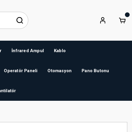
r
İnfrared Ampul
Kablo
Operatör Paneli
Otomasyon
Pano Butonu
ntilatör