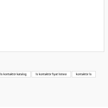
z.
ls kontaktör katalog
ls kontaktör fiyat listesi
kontaktör ls