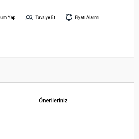
rum Yap
Tavsiye Et
Fiyatı Alarmı
Önerileriniz