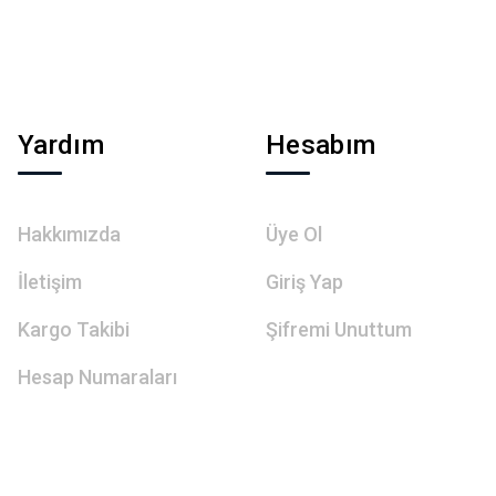
Yardım
Hesabım
Hakkımızda
Üye Ol
İletişim
Giriş Yap
Kargo Takibi
Şifremi Unuttum
Hesap Numaraları