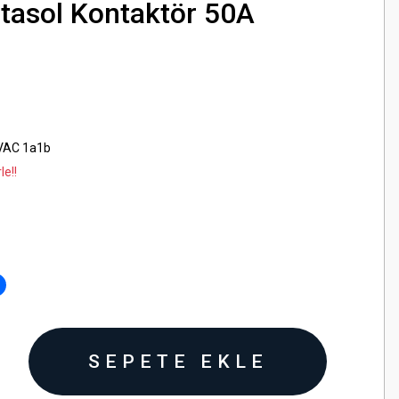
asol Kontaktör 50A
VAC 1a1b
le!!
SEPETE EKLE