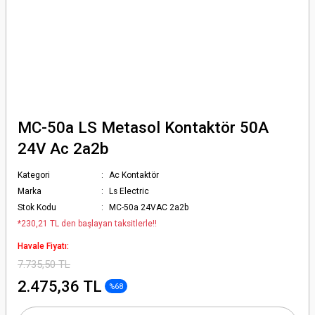
MC-50a LS Metasol Kontaktör 50A
24V Ac 2a2b
Kategori
Ac Kontaktör
Marka
Ls Electric
Stok Kodu
MC-50a 24VAC 2a2b
*230,21 TL den başlayan taksitlerle!!
Havale Fiyatı:
7.735,50 TL
2.475,36 TL
%68