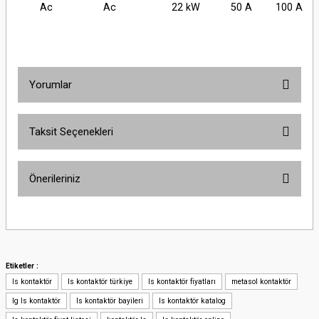
Ac
Ac
22 kW
50 A
100 A
Yorumlar
Taksit Seçenekleri
Bu ürüne ilk yorumu siz yapın!
Önerileriniz
Yorum Yaz
Bu ürünün fiyat bilgisi, resim, ürün açıklamalarında ve diğer konularda
yetersiz gördüğünüz noktaları öneri formunu kullanarak tarafımıza
iletebilirsiniz.
Görüş ve önerileriniz için teşekkür ederiz.
Etiketler :
ls kontaktör
ls kontaktör türkiye
ls kontaktör fiyatları
metasol kontaktör
Ürün resmi kalitesiz, bozuk veya görüntülenemiyor.
lg ls kontaktör
ls kontaktör bayileri
ls kontaktör katalog
Ürün açıklamasında eksik bilgiler bulunuyor.