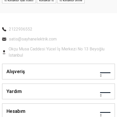
ls kontaktör fiyat listesi
kontaktör ls
ls kontaktör online
Ürün bilgilerinde hatalar bulunuyor.
Ürün fiyatı diğer sitelerden daha pahalı.
Bu ürüne benzer farklı alternatifler olmalı.
2122936552
satis@sayhanelektrik.com
Okçu Musa Caddesi Yücel İş Merkezi No 13 Beyoğlu
Gönder
İstanbul
Alışveriş
Yardım
Hesabım