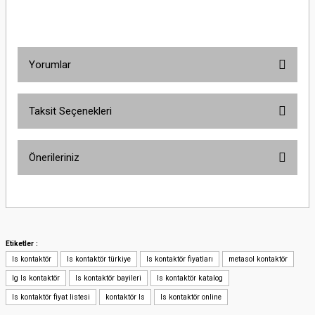
Yorumlar
Taksit Seçenekleri
Bu ürüne ilk yorumu siz yapın!
Önerileriniz
Yorum Yaz
Bu ürünün fiyat bilgisi, resim, ürün açıklamalarında ve diğer konularda
yetersiz gördüğünüz noktaları öneri formunu kullanarak tarafımıza
iletebilirsiniz.
Görüş ve önerileriniz için teşekkür ederiz.
Etiketler :
ls kontaktör
ls kontaktör türkiye
ls kontaktör fiyatları
metasol kontaktör
Ürün resmi kalitesiz, bozuk veya görüntülenemiyor.
lg ls kontaktör
ls kontaktör bayileri
ls kontaktör katalog
Ürün açıklamasında eksik bilgiler bulunuyor.
ls kontaktör fiyat listesi
kontaktör ls
ls kontaktör online
Ürün bilgilerinde hatalar bulunuyor.