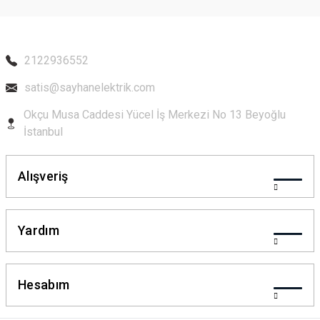
Ürün fiyatı diğer sitelerden daha pahalı.
Bu ürüne benzer farklı alternatifler olmalı.
2122936552
satis@sayhanelektrik.com
Okçu Musa Caddesi Yücel İş Merkezi No 13 Beyoğlu
Gönder
İstanbul
Alışveriş
Yardım
Hesabım