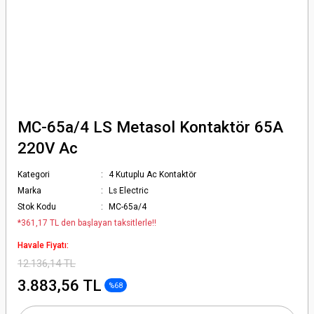
MC-65a/4 LS Metasol Kontaktör 65A
220V Ac
Kategori
4 Kutuplu Ac Kontaktör
Marka
Ls Electric
Stok Kodu
MC-65a/4
*361,17 TL den başlayan taksitlerle!!
Havale Fiyatı:
12.136,14 TL
3.883,56 TL
%68