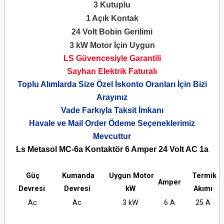
3 Kutuplu
1 Açık Kontak
24 Volt Bobin Gerilimi
3 kW Motor İçin Uygun
LS Güvencesiyle Garantili
Sayhan Elektrik Faturalı
Toplu Alımlarda Size Özel İskonto Oranları İçin Bizi
Arayınız
Vade Farkıyla Taksit İmkanı
Havale ve Mail Order Ödeme Seçeneklerimiz
Mevcuttur
Ls Metasol MC-6a Kontaktör 6 Amper 24 Volt AC 1a
Güç
Kumanda
Uygun Motor
Termik
Amper
Devresi
Devresi
kW
Akımı
Ac
Ac
3 kW
6 A
25 A