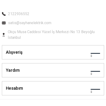
Bu ürüne benzer farklı alternatifler olmalı.
2122936552
satis@sayhanelektrik.com
Okçu Musa Caddesi Yücel İş Merkezi No 13 Beyoğlu
Gönder
İstanbul
Alışveriş
Yardım
Hesabım