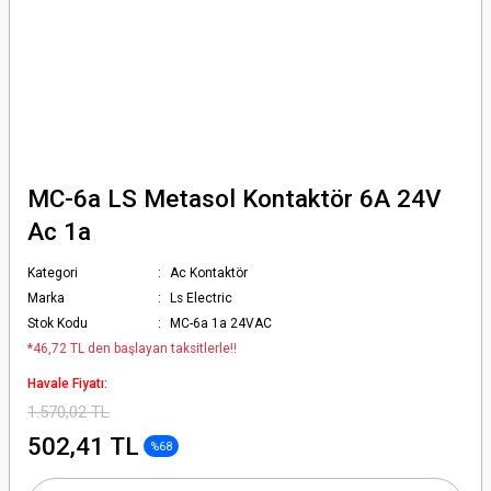
MC-6a LS Metasol Kontaktör 6A 24V
Ac 1a
Kategori
Ac Kontaktör
Marka
Ls Electric
Stok Kodu
MC-6a 1a 24VAC
*46,72 TL den başlayan taksitlerle!!
Havale Fiyatı:
1.570,02 TL
502,41 TL
%68