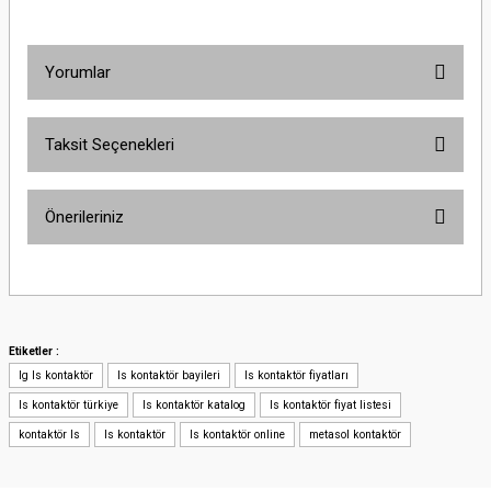
Yorumlar
Taksit Seçenekleri
Bu ürüne ilk yorumu siz yapın!
Önerileriniz
Yorum Yaz
Bu ürünün fiyat bilgisi, resim, ürün açıklamalarında ve diğer konularda
yetersiz gördüğünüz noktaları öneri formunu kullanarak tarafımıza
iletebilirsiniz.
Görüş ve önerileriniz için teşekkür ederiz.
Etiketler :
lg ls kontaktör
ls kontaktör bayileri
ls kontaktör fiyatları
Ürün resmi kalitesiz, bozuk veya görüntülenemiyor.
ls kontaktör türkiye
ls kontaktör katalog
ls kontaktör fiyat listesi
Ürün açıklamasında eksik bilgiler bulunuyor.
kontaktör ls
ls kontaktör
ls kontaktör online
metasol kontaktör
Ürün bilgilerinde hatalar bulunuyor.
Ürün fiyatı diğer sitelerden daha pahalı.