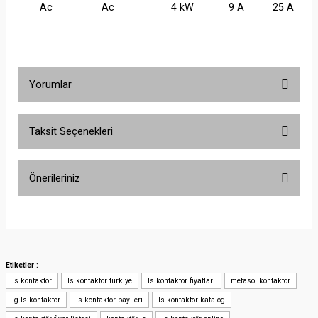
Ac
Ac
4 kW
9 A
25 A
Yorumlar
Taksit Seçenekleri
Bu ürüne ilk yorumu siz yapın!
Önerileriniz
Yorum Yaz
Bu ürünün fiyat bilgisi, resim, ürün açıklamalarında ve diğer konularda
yetersiz gördüğünüz noktaları öneri formunu kullanarak tarafımıza
iletebilirsiniz.
Görüş ve önerileriniz için teşekkür ederiz.
Etiketler :
ls kontaktör
ls kontaktör türkiye
ls kontaktör fiyatları
metasol kontaktör
Ürün resmi kalitesiz, bozuk veya görüntülenemiyor.
lg ls kontaktör
ls kontaktör bayileri
ls kontaktör katalog
Ürün açıklamasında eksik bilgiler bulunuyor.