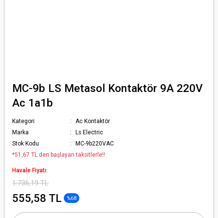
MC-9b LS Metasol Kontaktör 9A 220V
Ac 1a1b
Kategori
Ac Kontaktör
Marka
Ls Electric
Stok Kodu
MC-9b220VAC
*51,67 TL den başlayan taksitlerle!!
Havale Fiyatı:
1.736,19 TL
555,58 TL
%68