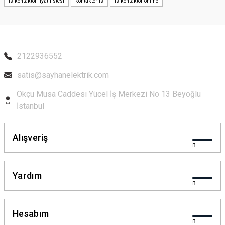
ls kontaktör fiyat listesi
kontaktör ls
ls kontaktör online
Ürün bilgilerinde hatalar bulunuyor.
Ürün fiyatı diğer sitelerden daha pahalı.
Bu ürüne benzer farklı alternatifler olmalı.
2122936552
satis@sayhanelektrik.com
Okçu Musa Caddesi Yücel İş Merkezi No 13 Beyoğlu
Gönder
İstanbul
Alışveriş
Yardım
Hesabım