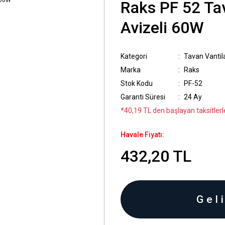
Raks PF 52 Tav
Avizeli 60W
Kategori
Tavan Vantil
Marka
Raks
Stok Kodu
PF-52
Garanti Süresi
24 Ay
*40,19 TL den başlayan taksitlerle
Havale Fiyatı:
432,20 TL
Gel