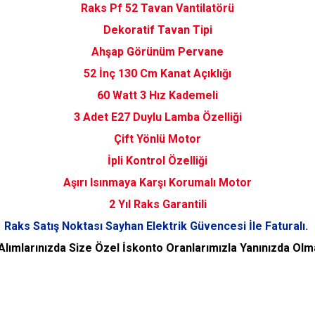
Raks Pf 52 Tavan Vantilatörü
Dekoratif Tavan Tipi
Ahşap Görünüm Pervane
52 İnç 130 Cm Kanat Açıklığı
60 Watt 3 Hız Kademeli
3 Adet E27 Duylu Lamba Özelliği
Çift Yönlü Motor
İpli Kontrol Özelliği
Aşırı Isınmaya Karşı Korumalı Motor
2 Yıl Raks Garantili
Raks Satış Noktası Sayhan Elektrik Güvencesi İle Faturalı.
 Alımlarınızda Size Özel İskonto Oranlarımızla Yanınızda Olm
 yetersiz gördüğünüz noktaları öneri formunu kullanarak tarafımıza iletebilirsini