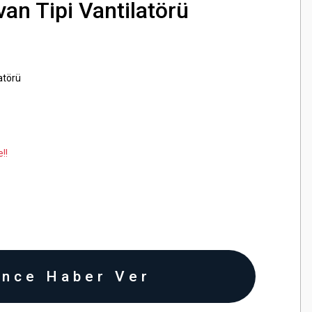
an Tipi Vantilatörü
atörü
!!
ince Haber Ver