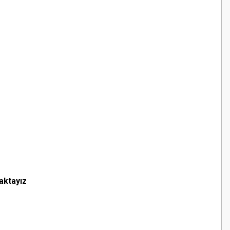
aktayız
z.