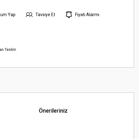
rum Yap
Tavsiye Et
Fiyatı Alarmı
an Teslim
Önerileriniz