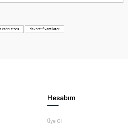
n vantilatörü
dekoratif vantilatör
Hesabım
Üye Ol