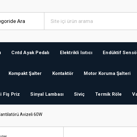
ı
Cntd Ayak Pedalı
Elektrikli Isıtıcı
Endüktif Sensö
Kompakt Şalter
Kontaktör
Motor Koruma Şalteri
i Fiş Priz
Sinyal Lambası
Siviç
Termik Röle
Va
antilatörü Avizeli 60W