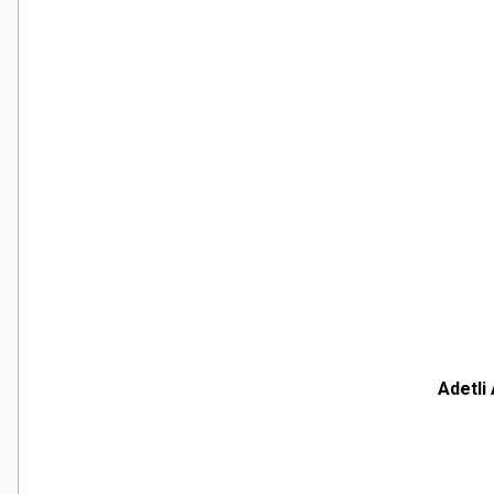
Adetli
Bu ürünün fiyat bilgisi, resim, ürün açıklamalarında ve diğer konularda