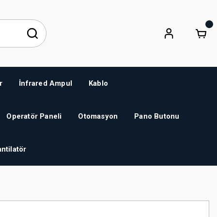
r
İnfrared Ampul
Kablo
Operatör Paneli
Otomasyon
Pano Butonu
ntilatör