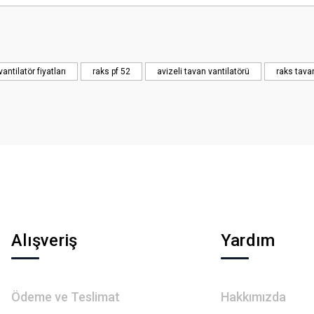
Bu ürüne ilk yorumu siz yapın!
Yorum Yaz
vantilatör fiyatları
raks pf 52
avizeli tavan vantilatörü
raks tava
Gönder
Alışveriş
Yardım
Ödeme ve Teslimat
Hakkımızda