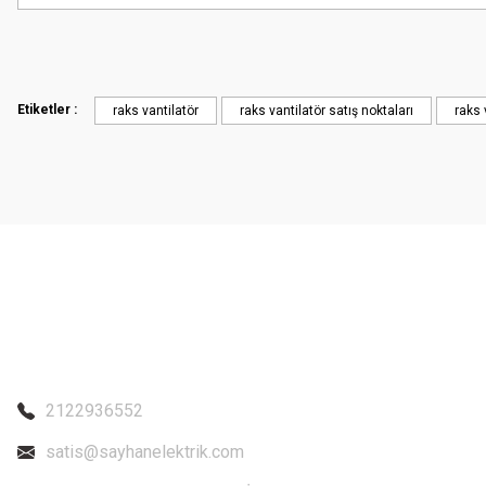
Görüş ve önerileriniz için teşekkür ederiz.
Ürün resmi kalitesiz, bozuk veya görüntülenemiyor.
Ürün açıklamasında eksik bilgiler bulunuyor.
Etiketler :
raks vantilatör
raks vantilatör satış noktaları
raks 
Ürün bilgilerinde hatalar bulunuyor.
Ürün fiyatı diğer sitelerden daha pahalı.
Bu ürüne benzer farklı alternatifler olmalı.
2122936552
satis@sayhanelektrik.com