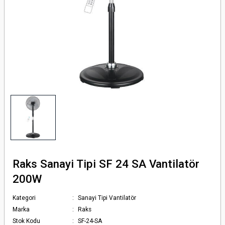
örlü Fotosel 12 24 Volt Dc
 Serisi
rü
risi
tör
ı Dc Kontaktör
erisi
i
ör
Raks Sanayi Tipi SF 24 SA Vantilatör
200W
Kategori
Sanayi Tipi Vantilatör
Marka
Raks
Stok Kodu
SF-24-SA