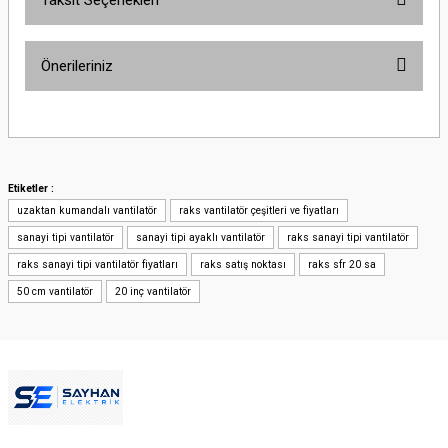
Bu ürüne ilk yorumu siz yapın!
Önerileriniz
Yorum Yaz
Bu ürünün fiyat bilgisi, resim, ürün açıklamalarında ve diğer konularda
yetersiz gördüğünüz noktaları öneri formunu kullanarak tarafımıza
iletebilirsiniz.
Görüş ve önerileriniz için teşekkür ederiz.
Etiketler :
uzaktan kumandalı vantilatör
raks vantilatör çeşitleri ve fiyatları
Ürün resmi kalitesiz, bozuk veya görüntülenemiyor.
sanayi tipi vantilatör
sanayi tipi ayaklı vantilatör
raks sanayi tipi vantilatör
Ürün açıklamasında eksik bilgiler bulunuyor.
raks sanayi tipi vantilatör fiyatları
raks satış noktası
raks sfr 20 sa
Ürün bilgilerinde hatalar bulunuyor.
50 cm vantilatör
20 inç vantilatör
Ürün fiyatı diğer sitelerden daha pahalı.
Bu ürüne benzer farklı alternatifler olmalı.