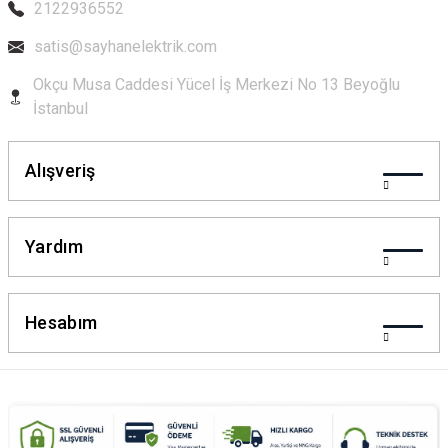
2122936552
Gönder
satis@sayhanelektrik.com
Okçu Musa Caddesi Yücel İş Merkezi No 13 Beyoğlu
İstanbul
Alışveriş
Yardım
Hesabım