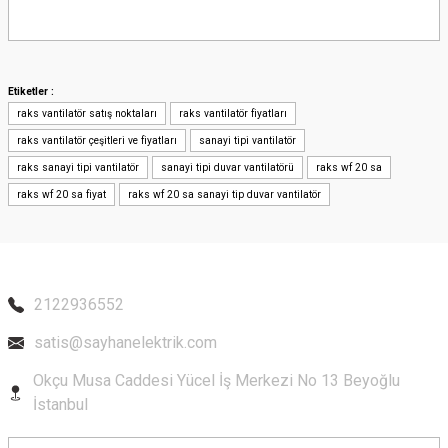
Bu ürünün fiyat bilgisi, resim, ürün açıklamalarında ve diğer konularda
yetersiz gördüğünüz noktaları öneri formunu kullanarak tarafımıza
iletebilirsiniz.
Görüş ve önerileriniz için teşekkür ederiz.
Etiketler :
raks vantilatör satış noktaları
raks vantilatör fiyatları
Ürün resmi kalitesiz, bozuk veya görüntülenemiyor.
raks vantilatör çeşitleri ve fiyatları
sanayi tipi vantilatör
Ürün açıklamasında eksik bilgiler bulunuyor.
raks sanayi tipi vantilatör
sanayi tipi duvar vantilatörü
raks wf 20 sa
Ürün bilgilerinde hatalar bulunuyor.
raks wf 20 sa fiyat
raks wf 20 sa sanayi tip duvar vantilatör
Ürün fiyatı diğer sitelerden daha pahalı.
Bu ürüne benzer farklı alternatifler olmalı.
2122936552
satis@sayhanelektrik.com
Gönder
Okçu Musa Caddesi Yücel İş Merkezi No 13 Beyoğlu
İstanbul