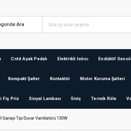
ı
Cntd Ayak Pedalı
Elektrikli Isıtıcı
Endüktif Sensö
Kompakt Şalter
Kontaktör
Motor Koruma Şalteri
i Fiş Priz
Sinyal Lambası
Siviç
Termik Röle
Va
Sanayi Tipi Duvar Vantilatörü 130W