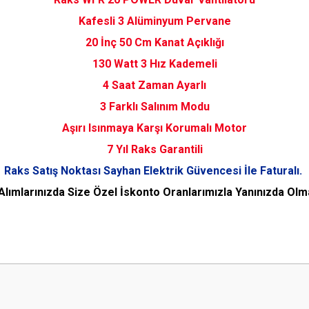
Kafesli 3 Alüminyum Pervane
20 İnç 50 Cm Kanat Açıklığı
130 Watt 3 Hız Kademeli
4 Saat Zaman Ayarlı
3 Farklı Salınım Modu
Aşırı Isınmaya Karşı Korumalı Motor
7 Yıl Raks Garantili
Raks Satış Noktası Sayhan Elektrik Güvencesi İle Faturalı.
 Alımlarınızda Size Özel İskonto Oranlarımızla Yanınızda Olm
 yetersiz gördüğünüz noktaları öneri formunu kullanarak tarafımıza iletebilirsini
Bu ürüne ilk yorumu siz yapın!