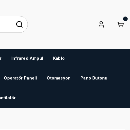
r
İnfrared Ampul
Kablo
Operatör Paneli
Otomasyon
Pano Butonu
ntilatör