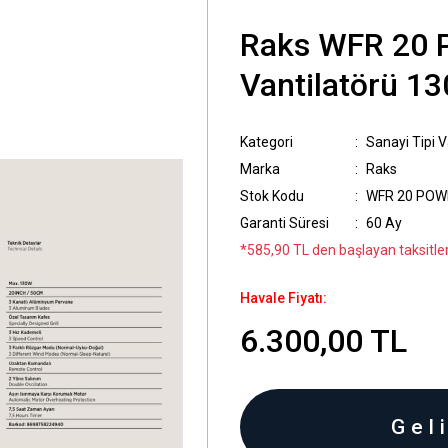
Raks WFR 20 
Vantilatörü 1
Kategori
Sanayi Tipi V
Marka
Raks
Stok Kodu
WFR 20 POW
Garanti Süresi
60 Ay
*585,90 TL den başlayan taksitler
Havale Fiyatı:
6.300,00 TL
Gel