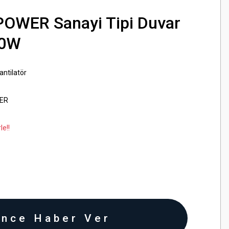
POWER Sanayi Tipi Duvar
30W
antilatör
ER
le!!
ince Haber Ver