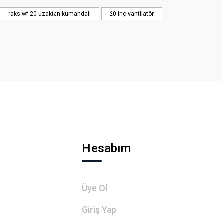
raks wf 20 uzaktan kumandalı
20 inç vantilatör
Hesabım
Üye Ol
Giriş Yap