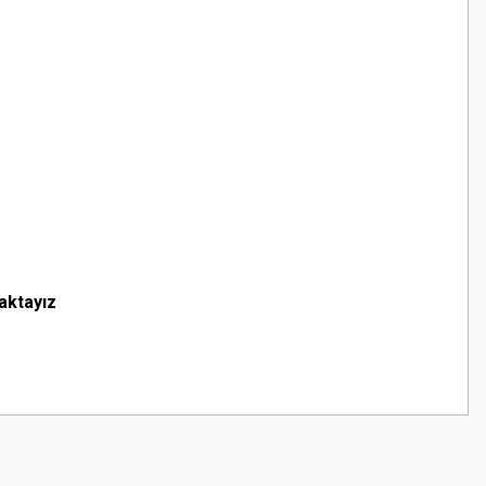
aktayız
z.