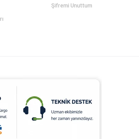
Şifremi Unuttum
rı