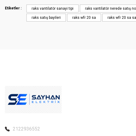
Ürün açıklamasında eksik bilgiler bulunuyor.
Etiketler :
raks vantilatör sanayi tipi
raks vantilatör nerede satış no
Ürün bilgilerinde hatalar bulunuyor.
raks satış bayileri
raks wfr 20 sa
raks wfr 20 sa sa
Ürün fiyatı diğer sitelerden daha pahalı.
Bu ürüne benzer farklı alternatifler olmalı.
2122936552