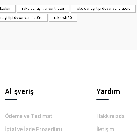
Yorum Yaz
ktaları
raks sanayi tipi vantilatör
raks sanayi tipi duvar vantilatörü
nayi tipi duvar vantilatörü
raks wfr20
Gönder
Alışveriş
Yardım
Ödeme ve Teslimat
Hakkımızda
İptal ve İade Prosedürü
İletişim