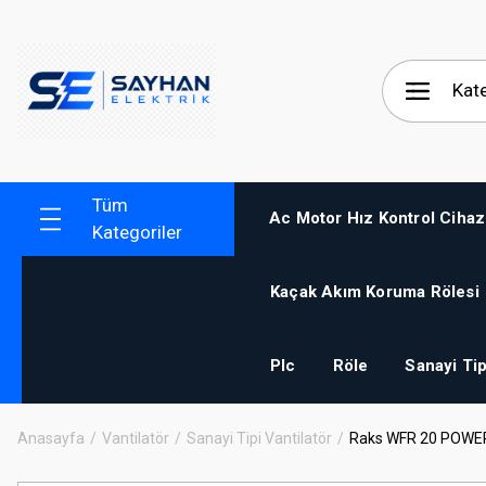
Tüm
Ac Motor Hız Kontrol Cihaz
Kategoriler
Kaçak Akım Koruma Rölesi
Plc
Röle
Sanayi Tip
Anasayfa
Vantilatör
Sanayi Tipi Vantilatör
Raks WFR 20 POWER 