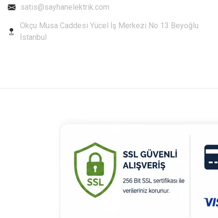
satis@sayhanelektrik.com
Okçu Musa Caddesi Yücel İş Merkezi No 13 Beyoğlu
İstanbul