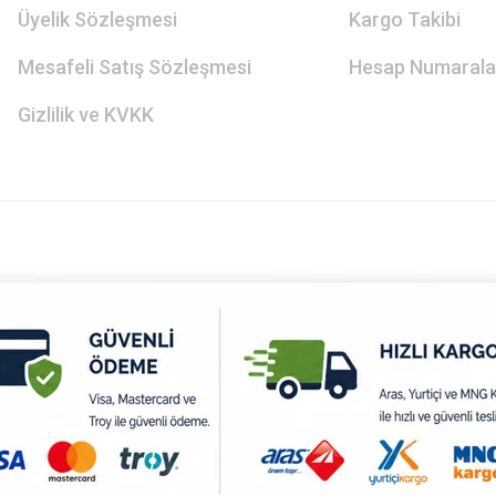
Üyelik Sözleşmesi
Kargo Takibi
Mesafeli Satış Sözleşmesi
Hesap Numarala
Gizlilik ve KVKK