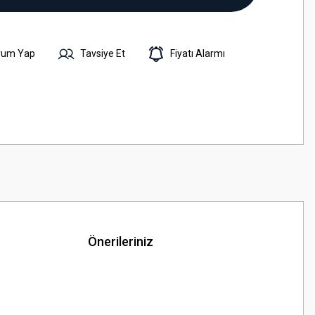
rum Yap
Tavsiye Et
Fiyatı Alarmı
Önerileriniz