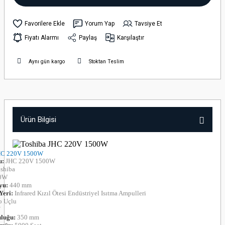
Yorum Yap
Tavsiye Et
Fiyatı Alarmı
Paylaş
Karşılaştır
Aynı gün kargo
Stoktan Teslim
Ürün Bilgisi
JHC 220V 1500W
u:
JHC 220V 1500W
oshiba
00W
yu:
440 mm
Yeri:
Infrared Kızıl Ötesi Endüstriyel Isıtma Ampulleri
o Uçlu
V
uluğu:
350 mm