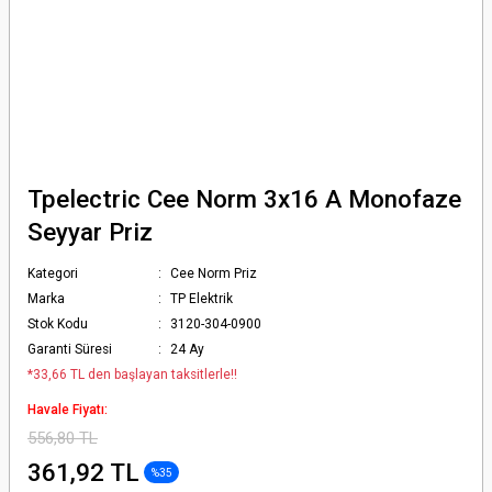
Tpelectric Cee Norm 3x16 A Monofaze
Seyyar Priz
Kategori
Cee Norm Priz
Marka
TP Elektrik
Stok Kodu
3120-304-0900
Garanti Süresi
24 Ay
*33,66 TL den başlayan taksitlerle!!
Havale Fiyatı:
556,80 TL
361,92 TL
%35