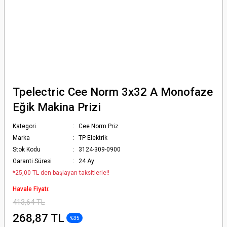
Tpelectric Cee Norm 3x32 A Monofaze
Eğik Makina Prizi
Kategori
Cee Norm Priz
Marka
TP Elektrik
Stok Kodu
3124-309-0900
Garanti Süresi
24 Ay
*25,00 TL den başlayan taksitlerle!!
Havale Fiyatı:
413,64 TL
268,87 TL
%35