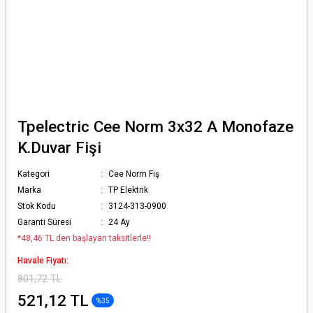
Tpelectric Cee Norm 3x32 A Monofaze
K.Duvar Fişi
Kategori
Cee Norm Fiş
Marka
TP Elektrik
Stok Kodu
3124-313-0900
Garanti Süresi
24 Ay
*48,46 TL den başlayan taksitlerle!!
Havale Fiyatı:
801,72 TL
521,12 TL
%35