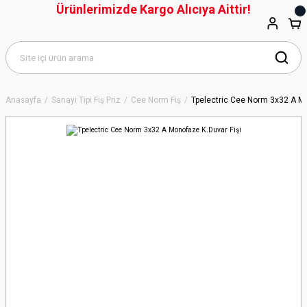
Ürünlerimizde Kargo Alıcıya Aittir!
Anasayfa
Sanayi Tipi Fiş Priz
Cee Norm Fiş
Tpelectric Cee Norm 3x32 A Mo