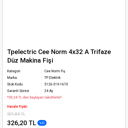
Tpelectric Cee Norm 4x32 A Trifaze
Düz Makina Fişi
Kategori
Cee Norm Fiş
Marka
TP Elektrik
Stok Kodu
3126-319-1670
Garanti Süresi
24 Ay
*30,34 TL den başlayan taksitlerle!!
Havale Fiyatı:
501,84 TL
326,20 TL
%35