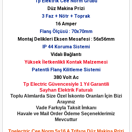
Tp Elektrik Cee Norm Grubu
Düz Makina Prizi
3 Faz + Nötr + Toprak
16 Amper
Flanş Ölçüsü : 70x70mm
Montaj Delikleri Eksen Mesafesi : 56x56mm
IP 44 Koruma Sistemi
Vidalı Bağlantı
Yüksek İletkenlikli Kontak Malzemesi
Patentli Flanş Kilitleme Sistemi
380 Volt Ac
Tp Electric Güvencesiyle 1 Yıl Garantili
Sayhan Elektrik Faturalı
Toplu Alımlarda Size Özel İskonto Oranları İçin Bizi
Arayınız
Vade Farkıyla Taksit İmkanı
Havale ve Mail Order Ödeme Seçeneklerimiz
Mevcuttur
Tpelectric Cee Norm 5x16 A Trifaze Düz Makina Prizi