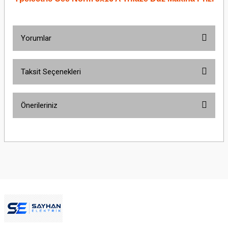
Yorumlar
Taksit Seçenekleri
Bu ürüne ilk yorumu siz yapın!
Önerileriniz
Yorum Yaz
Bu ürünün fiyat bilgisi, resim, ürün açıklamalarında ve diğer konularda
yetersiz gördüğünüz noktaları öneri formunu kullanarak tarafımıza
iletebilirsiniz.
Görüş ve önerileriniz için teşekkür ederiz.
Ürün resmi kalitesiz, bozuk veya görüntülenemiyor.
Ürün açıklamasında eksik bilgiler bulunuyor.
Ürün bilgilerinde hatalar bulunuyor.
Ürün fiyatı diğer sitelerden daha pahalı.