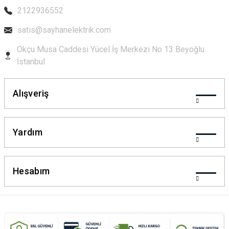
2122936552
Bu ürüne benzer farklı alternatifler olmalı.
satis@sayhanelektrik.com
Okçu Musa Caddesi Yücel İş Merkezi No 13 Beyoğlu
İstanbul
Gönder
Alışveriş
Yardım
Hesabım