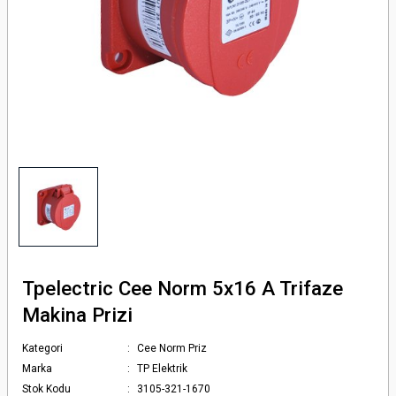
örlü Fotosel 12 24 Volt Dc
 Serisi
rü
risi
tör
ı Dc Kontaktör
erisi
i
ör
Tpelectric Cee Norm 5x16 A Trifaze
Makina Prizi
Kategori
Cee Norm Priz
Marka
TP Elektrik
Stok Kodu
3105-321-1670