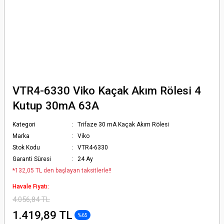
VTR4-6330 Viko Kaçak Akım Rölesi 4
Kutup 30mA 63A
Kategori
Trifaze 30 mA Kaçak Akım Rölesi
Marka
Viko
Stok Kodu
VTR4-6330
Garanti Süresi
24 Ay
*132,05 TL den başlayan taksitlerle!!
Havale Fiyatı:
4.056,84 TL
1.419,89 TL
%65