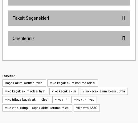
Taksit Seçenekleri
Bu ürüne ilk yorumu siz yapın!
Önerileriniz
Yorum Yaz
Bu ürünün fiyat bilgisi, resim, ürün açıklamalarında ve diğer konularda
yetersiz gördüğünüz noktaları öneri formunu kullanarak tarafımıza
iletebilirsiniz.
Görüş ve önerileriniz için teşekkür ederiz.
Etiketler :
kaçak akım koruma rölesi
viko kaçak akım koruma rölesi
Ürün resmi kalitesiz, bozuk veya görüntülenemiyor.
viko kaçak akım rölesi fiyat
viko kaçak akım
viko kaçak akım rölesi 30ma
Ürün açıklamasında eksik bilgiler bulunuyor.
viko trifaze kaçak akım rölesi
viko vtr4
viko vtr4 fiyat
Ürün bilgilerinde hatalar bulunuyor.
viko vtr 4 kutuplu kaçak akim koruma rölesi
viko vtr4-6330
Ürün fiyatı diğer sitelerden daha pahalı.
Bu ürüne benzer farklı alternatifler olmalı.