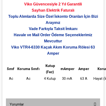
Viko Güvencesiyle 2 Yıl Garantili
Sayhan Elektrik Faturalı
Toplu Alımlarda Size Özel İskonto Oranları İçin Bizi
Arayınız
Vade Farkıyla Taksit İmkanı
Havale ve Mail Order Ödeme Seçeneklerimiz
Mevcuttur
Viko VTR4-6330 Kaçak Akım Koruma Rölesi 63
Amper
Kutup
Sınıf
Koruma Sınıfı
mAmper
Amper
Kor
(Faz)
Ac
Ac
4 Kutup
30 mA
63 A
Hayat (
Yorumlar