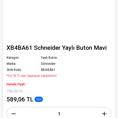
XB4BA61 Schneider Yaylı Buton Mavi
Kategori
Yaylı Buton
Marka
Schneider
Stok Kodu
XB4-BA61
*54,78 TL den başlayan taksitlerle!!
Havale Fiyatı:
736,32 TL
589,06 TL
%20