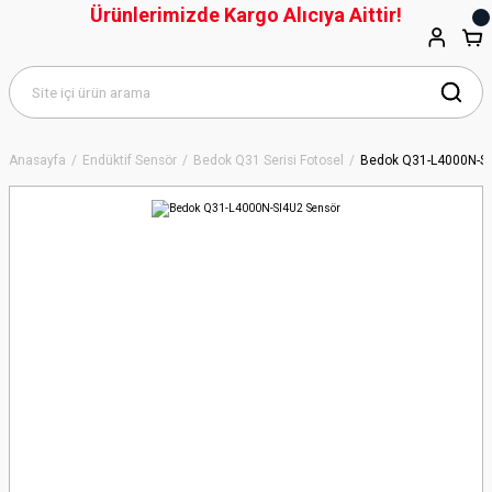
Ürünlerimizde Kargo Alıcıya Aittir!
Anasayfa
Endüktif Sensör
Bedok Q31 Serisi Fotosel
Bedok Q31-L4000N-SI