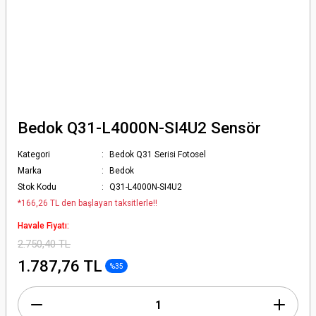
Bedok Q31-L4000N-SI4U2 Sensör
Kategori
Bedok Q31 Serisi Fotosel
Marka
Bedok
Stok Kodu
Q31-L4000N-SI4U2
*166,26 TL den başlayan taksitlerle!!
Havale Fiyatı:
2.750,40 TL
1.787,76 TL
%35