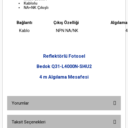
Kablolu
NA+NK Çıkışlı
Bağlantı
Çıkış Özelliği
Algılama
Kablo
NPN NA/NK
Reflektörlü Fotosel
Bedok
Q31-L4000N-SI4U2
4 m Algılama Mesafesi
Yorumlar
Taksit Seçenekleri
Bu ürüne ilk yorumu siz yapın!