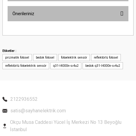
Önerileriniz
Yorum Yaz
Bu ürünün fiyat bilgisi, resim, ürün açıklamalarında ve diğer konularda
yetersiz gördüğünüz noktaları öneri formunu kullanarak tarafımıza
iletebilirsiniz.
Görüş ve önerileriniz için teşekkür ederiz.
Etiketler :
prizmatik fotosel
bedok fotosel
fotoelektrik sensör
reflektörlü fotosel
Ürün resmi kalitesiz, bozuk veya görüntülenemiyor.
reflektörlü fotoelektrik sensör
q31-l4000n-sı4u2
bedok q31-l4000n-sı4u2
Ürün açıklamasında eksik bilgiler bulunuyor.
Ürün bilgilerinde hatalar bulunuyor.
Ürün fiyatı diğer sitelerden daha pahalı.
Bu ürüne benzer farklı alternatifler olmalı.
2122936552
satis@sayhanelektrik.com
Okçu Musa Caddesi Yücel İş Merkezi No 13 Beyoğlu
İstanbul
Gönder