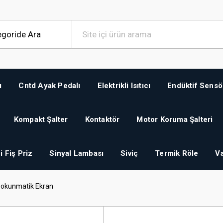
ı
Cntd Ayak Pedalı
Elektrikli Isıtıcı
Endüktif Sensö
Kompakt Şalter
Kontaktör
Motor Koruma Şalteri
i Fiş Priz
Sinyal Lambası
Siviç
Termik Röle
Va
Dokunmatik Ekran