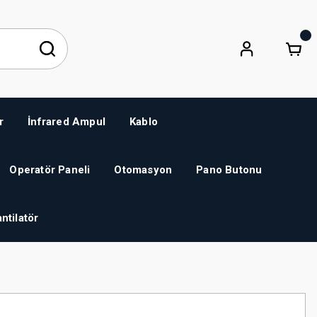
r
İnfrared Ampul
Kablo
Operatör Paneli
Otomasyon
Pano Butonu
ntilatör