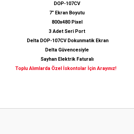
DOP-107CV
7" Ekran Boyutu
800x480 Pixel
3 Adet Seri Port
Delta DOP-107CV Dokunmatik Ekran
Delta Güvencesiyle
Sayhan Elektrik Faturalı
Toplu Alımlarda Özel İskontolar İçin Arayınız!
 yetersiz gördüğünüz noktaları öneri formunu kullanarak tarafımıza iletebilirsini
Bu ürüne ilk yorumu siz yapın!
Yorum Yaz