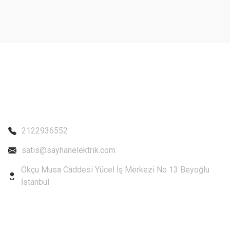
Ürün bilgilerinde hatalar bulunuyor.
Ürün fiyatı diğer sitelerden daha pahalı.
Bu ürüne benzer farklı alternatifler olmalı.
2122936552
satis@sayhanelektrik.com
Okçu Musa Caddesi Yücel İş Merkezi No 13 Beyoğlu
İstanbul