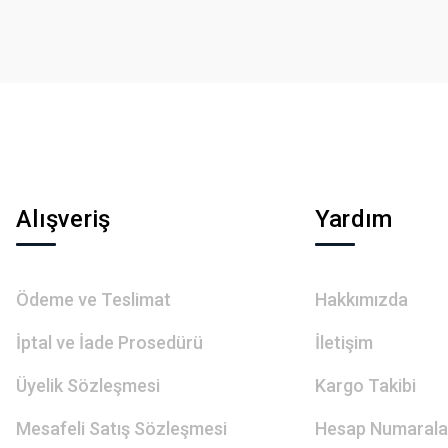
Gönder
Alışveriş
Yardım
Ödeme ve Teslimat
Hakkımızda
İptal ve İade Prosedürü
İletişim
Üyelik Sözleşmesi
Kargo Takibi
Mesafeli Satış Sözleşmesi
Hesap Numarala