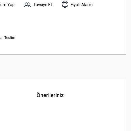
rum Yap
Tavsiye Et
Fiyatı Alarmı
an Teslim
Önerileriniz