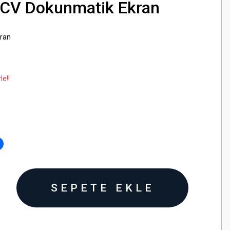
7CV Dokunmatik Ekran
kran
le!!
SEPETE EKLE