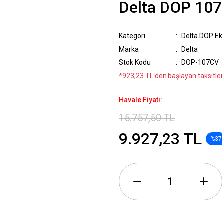
Delta DOP 10
Kategori
Delta DOP E
Marka
Delta
Stok Kodu
DOP-107CV
*923,23 TL den başlayan taksitler
Havale Fiyatı:
15.757,50 TL
9.927,23 TL
%37