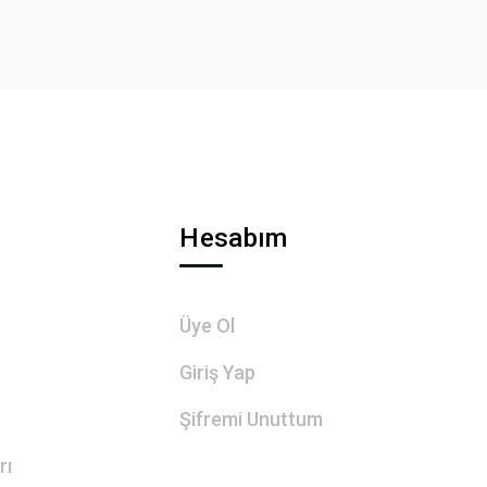
Hesabım
Üye Ol
Giriş Yap
Şifremi Unuttum
rı