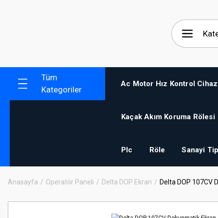
Tüm
Ac Motor Hız Kontrol Cihaz
Kategoriler
Kaçak Akım Koruma Rölesi
Plc
Röle
Sanayi Tip
Anasayfa
Operatör Paneli
Delta DOP Ekran
Delta DOP 107CV 