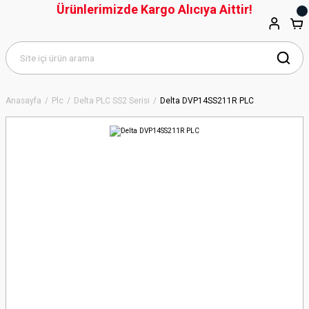
Ürünlerimizde Kargo Alıcıya Aittir!
Anasayfa
Plc
Delta PLC SS2 Serisi
Delta DVP14SS211R PLC