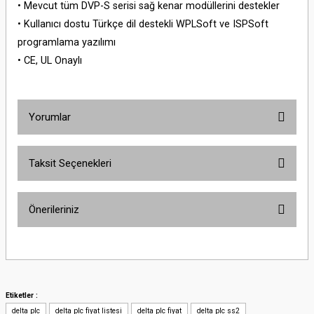
• Mevcut tüm DVP-S serisi sağ kenar modüllerini destekler
• Kullanıcı dostu Türkçe dil destekli WPLSoft ve ISPSoft
programlama yazılımı
• CE, UL Onaylı
Yorumlar
Taksit Seçenekleri
Bu ürüne ilk yorumu siz yapın!
Önerileriniz
Yorum Yaz
Bu ürünün fiyat bilgisi, resim, ürün açıklamalarında ve diğer konularda
yetersiz gördüğünüz noktaları öneri formunu kullanarak tarafımıza
iletebilirsiniz.
Görüş ve önerileriniz için teşekkür ederiz.
Etiketler :
delta plc
delta plc fiyat listesi
delta plc fiyat
delta plc ss2