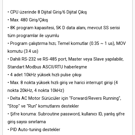
• CPU üzerinde 8 Dijital Giriş/6 Dijital Çıkış
• Max. 480 Giriş/Çıkış
• 8K program kapasitesi, 5K D data alanı, mevcut SS serisi
tüm programlar ile uyumlu
• Program çalıştırma hızı; Temel komutlar (0.35 ~ 1 us), MOV
komutu (3.4 us)
• Dahili RS-232 ve RS-485 port, Master veya Slave yapılabilir,
Standart Modbus ASCII/RTU haberleşme
• 4 adet 10kHz yüksek hızlı pulse çıkışı
• Max. 8 nokta yüksek hızlı giriş ve harici interrupt girişi (4
nokta 20kHz, 4 nokta 10kHz)
• Delta AC Motor Sürücüler için "Forward/Revers Running",
"Stop" ve "Run" komutlarını destekler
• Şifre koruma: Subroutine password, kullanıcı ID, yanlış şifre
giriş sayısı sınırlama
• PID Auto-tuning destekler