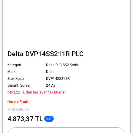
Delta DVP14SS211R PLC
Kategori
Delta PLC SS2 Serisi
Marka
Delta
Stok Kodu
DVP14SS211R
Garanti Süresi
24 Ay
*453,22 TL den başlayan taksitlerle!!
Havale Fiyatı:
7.735,50 TL
4.873,37 TL
%37