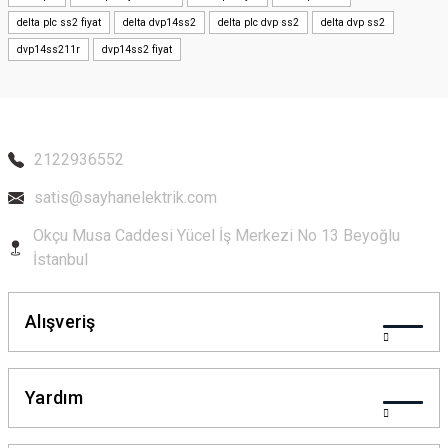
Ürün resmi kalitesiz, bozuk veya görüntülenemiyor.
delta plc ss2 fiyat
delta dvp14ss2
delta plc dvp ss2
delta dvp ss2
Ürün açıklamasında eksik bilgiler bulunuyor.
dvp14ss211r
dvp14ss2 fiyat
Ürün bilgilerinde hatalar bulunuyor.
Ürün fiyatı diğer sitelerden daha pahalı.
Bu ürüne benzer farklı alternatifler olmalı.
2122936552
satis@sayhanelektrik.com
Okçu Musa Caddesi Yücel İş Merkezi No 13 Beyoğlu
Gönder
İstanbul
Alışveriş
Yardım