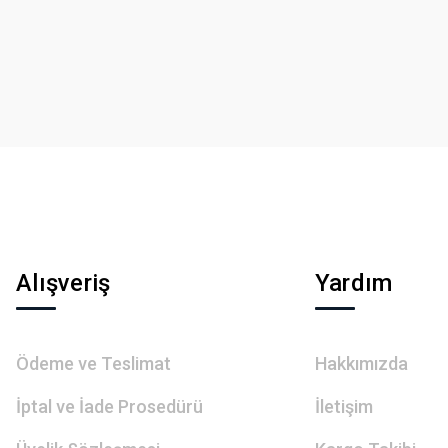
Yorum Yaz
Gönder
Alışveriş
Yardım
Ödeme ve Teslimat
Hakkımızda
İptal ve İade Prosedürü
İletişim