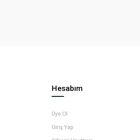
Hesabım
Üye Ol
Giriş Yap