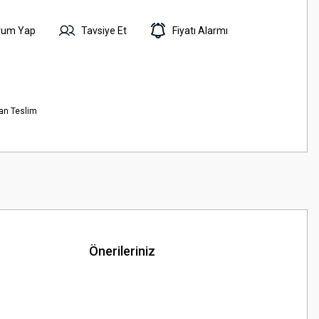
rum Yap
Tavsiye Et
Fiyatı Alarmı
an Teslim
Önerileriniz