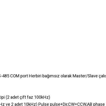
-485 COM port Herbiri bağımsız olarak Master/Slave çalıştı
ı tipi (2 adet çift faz 100kHz)
100kHz ve 2 adet 10kHz) Pulse pulse+Dir,CW+CCW,AB phase pu