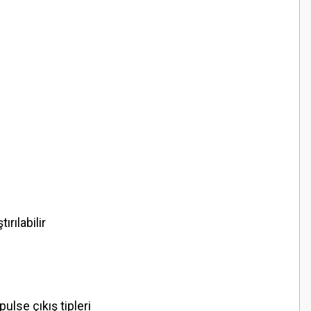
rılabilir
lse çıkış tipleri