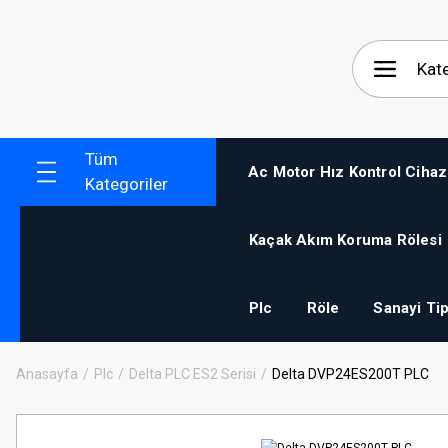
Tüm
Ac Motor Hız Kontrol Cihaz
Kategoriler
Kaçak Akım Koruma Rölesi
Plc
Röle
Sanayi Tip
Anasayfa
Plc
Delta PLC ES2 Serisi
Delta DVP24ES200T PLC