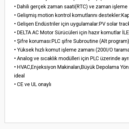
• Dahili gerçek zaman saati(RTC) ve zaman işleme
• Gelişmiş motion kontrol komutlarını destekler:K
• Gelişen Endüstriler için uygulamalar:PV solar trac
• DELTA AC Motor Sürücüleri için hazır komutlar İ
• Şifre koruması:PLC şifre Subroutine (Alt program)
• Yüksek hızlı komut işleme zamanı (200I/O taram
• Analog ve sıcaklık modülleri için PLC üzerinde ayr
• HVAC,Enjeksiyon Makinaları,Büyük Depolama Yöneti
ideal
• CE ve UL onaylı
Bu ürünün fiyat bilgisi, resim, ürün açıklamalarında ve diğer konularda
Görüş ve önerileriniz için teşekkür ederiz.