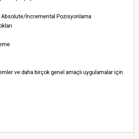
alı Absolute/İncremental Pozisyonlama
okları
lleme
emler ve daha birçok genel amaçlı uygulamalar için
z.