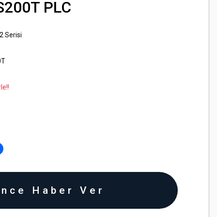
S200T PLC
2 Serisi
0T
le!!
ince Haber Ver