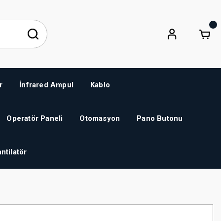
r
İnfrared Ampul
Kablo
Operatör Paneli
Otomasyon
Pano Butonu
ntilatör