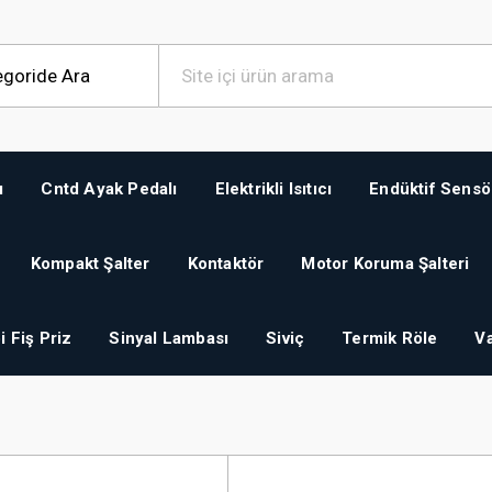
ı
Cntd Ayak Pedalı
Elektrikli Isıtıcı
Endüktif Sensö
Kompakt Şalter
Kontaktör
Motor Koruma Şalteri
i Fiş Priz
Sinyal Lambası
Siviç
Termik Röle
Va