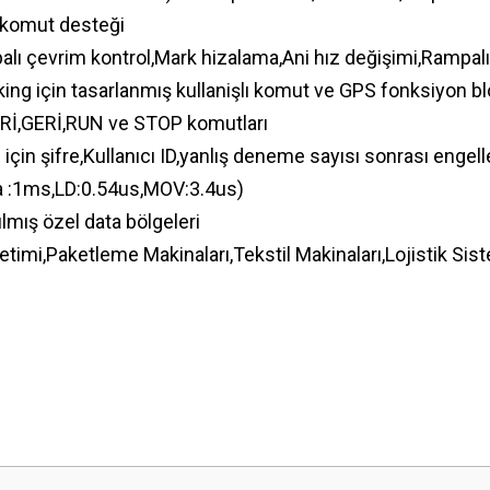
 komut desteği
apalı çevrim kontrol,Mark hizalama,Ani hız değişimi,Ramp
king için tasarlanmış kullanişlı komut ve GPS fonksiyon bl
LERİ,GERİ,RUN ve STOP komutları
 için şifre,Kullanıcı ID,yanlış deneme sayısı sonrası enge
a :1ms,LD:0.54us,MOV:3.4us)
ılmış özel data bölgeleri
mi,Paketleme Makinaları,Tekstil Makinaları,Lojistik Sist
 yetersiz gördüğünüz noktaları öneri formunu kullanarak tarafımıza iletebilirsini
Bu ürüne ilk yorumu siz yapın!