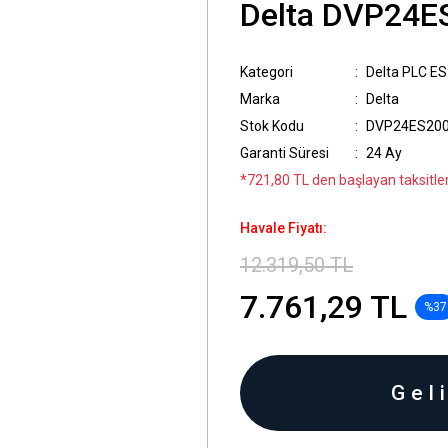
Delta DVP24E
Kategori
Delta PLC ES
Marka
Delta
Stok Kodu
DVP24ES20
Garanti Süresi
24 Ay
*721,80 TL den başlayan taksitler
Havale Fiyatı:
12.319,50 TL
7.761,29 TL
%37
Gel