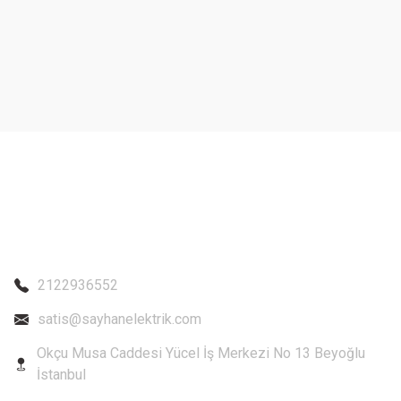
Ürün resmi kalitesiz, bozuk veya görüntülenemiyor.
Ürün açıklamasında eksik bilgiler bulunuyor.
Ürün bilgilerinde hatalar bulunuyor.
Ürün fiyatı diğer sitelerden daha pahalı.
Bu ürüne benzer farklı alternatifler olmalı.
2122936552
satis@sayhanelektrik.com
Okçu Musa Caddesi Yücel İş Merkezi No 13 Beyoğlu
İstanbul