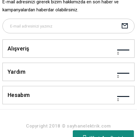
E-mail adresinizi girerek bizim hakkımızda en son haber ve
Gönder
kampanyalardan haberdar olabilirsiniz.
Alışveriş
Yardım
Hesabım
Copyright 2018 © sayhanelektrik.com