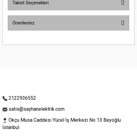
Taksit Seçenekleri
Bu ürüne ilk yorumu siz yapın!
Önerileriniz
Yorum Yaz
Bu ürünün fiyat bilgisi, resim, ürün açıklamalarında ve diğer konularda
yetersiz gördüğünüz noktaları öneri formunu kullanarak tarafımıza
iletebilirsiniz.
Görüş ve önerileriniz için teşekkür ederiz.
Ürün resmi kalitesiz, bozuk veya görüntülenemiyor.
Ürün açıklamasında eksik bilgiler bulunuyor.
Ürün bilgilerinde hatalar bulunuyor.
Ürün fiyatı diğer sitelerden daha pahalı.
2122936552
Bu ürüne benzer farklı alternatifler olmalı.
satis@sayhanelektrik.com
Okçu Musa Caddesi Yücel İş Merkezi No 13 Beyoğlu
İstanbul