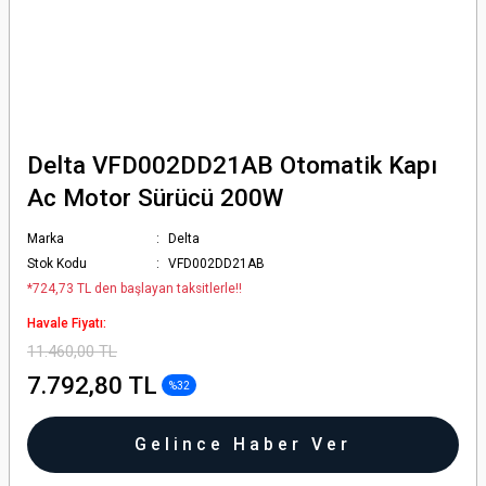
Delta VFD002DD21AB Otomatik Kapı
Ac Motor Sürücü 200W
Marka
Delta
Stok Kodu
VFD002DD21AB
*724,73 TL den başlayan taksitlerle!!
Havale Fiyatı:
11.460,00 TL
7.792,80 TL
%32
Gelince Haber Ver