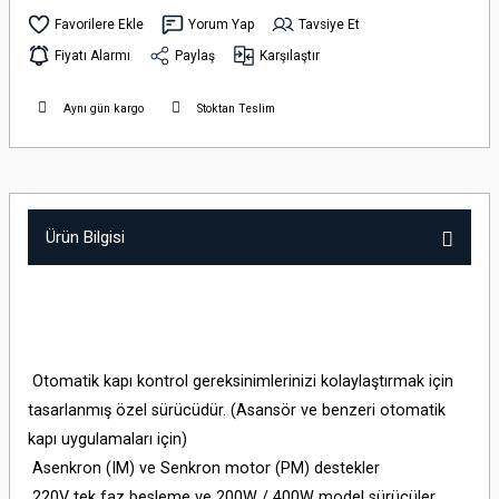
Yorum Yap
Tavsiye Et
Fiyatı Alarmı
Paylaş
Karşılaştır
Aynı gün kargo
Stoktan Teslim
Ürün Bilgisi
Otomatik kapı kontrol gereksinimlerinizi kolaylaştırmak için
tasarlanmış özel sürücüdür. (Asansör ve benzeri otomatik
kapı uygulamaları için)
Asenkron (IM) ve Senkron motor (PM) destekler
220V tek faz besleme ve 200W / 400W model sürücüler