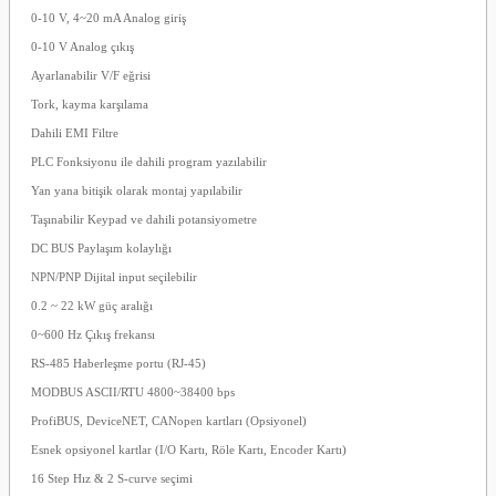
0-10 V, 4~20 mA Analog giriş
0-10 V Analog çıkış
Ayarlanabilir V/F eğrisi
Tork, kayma karşılama
Dahili EMI Filtre
PLC Fonksiyonu ile dahili program yazılabilir
Yan yana bitişik olarak montaj yapılabilir
Taşınabilir Keypad ve dahili potansiyometre
DC BUS Paylaşım kolaylığı
NPN/PNP Dijital input seçilebilir
0.2 ~ 22 kW güç aralığı
0~600 Hz Çıkış frekansı
RS-485 Haberleşme portu (RJ-45)
MODBUS ASCII/RTU 4800~38400 bps
ProfiBUS, DeviceNET, CANopen kartları (Opsiyonel)
Esnek opsiyonel kartlar (I/O Kartı, Röle Kartı, Encoder Kartı)
16 Step Hız & 2 S-curve seçimi