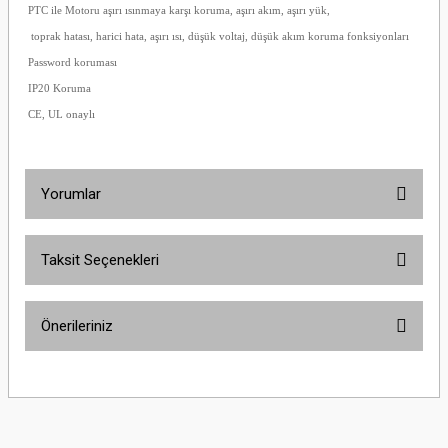
PTC ile Motoru aşırı ısınmaya karşı koruma, aşırı akım, aşırı yük,
toprak hatası, harici hata, aşırı ısı, düşük voltaj, düşük akım koruma fonksiyonları
Password koruması
IP20 Koruma
CE, UL onaylı
Yorumlar
Taksit Seçenekleri
Bu ürüne ilk yorumu siz yapın!
Önerileriniz
Yorum Yaz
Bu ürünün fiyat bilgisi, resim, ürün açıklamalarında ve diğer konularda
yetersiz gördüğünüz noktaları öneri formunu kullanarak tarafımıza
iletebilirsiniz.
Görüş ve önerileriniz için teşekkür ederiz.