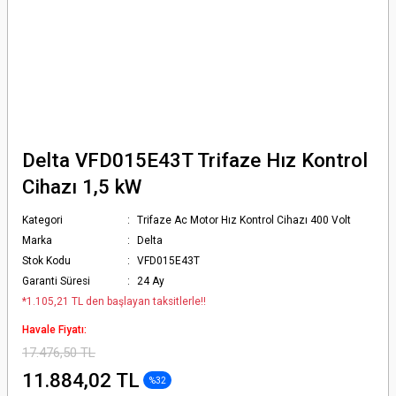
Delta VFD015E43T Trifaze Hız Kontrol
Cihazı 1,5 kW
Kategori
Trifaze Ac Motor Hız Kontrol Cihazı 400 Volt
Marka
Delta
Stok Kodu
VFD015E43T
Garanti Süresi
24 Ay
*1.105,21 TL den başlayan taksitlerle!!
Havale Fiyatı:
17.476,50 TL
11.884,02 TL
%32