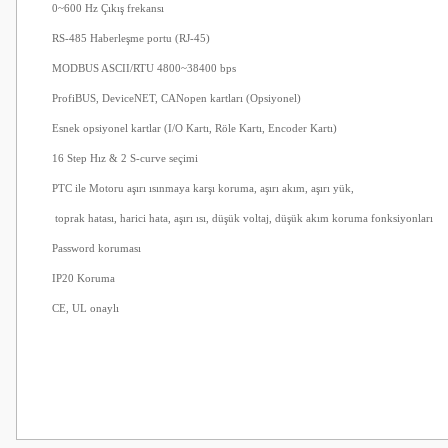
0~600 Hz Çıkış frekansı
RS-485 Haberleşme portu (RJ-45)
MODBUS ASCII/RTU 4800~38400 bps
ProfiBUS, DeviceNET, CANopen kartları (Opsiyonel)
Esnek opsiyonel kartlar (I/O Kartı, Röle Kartı, Encoder Kartı)
16 Step Hız & 2 S-curve seçimi
PTC ile Motoru aşırı ısınmaya karşı koruma, aşırı akım, aşırı yük,
toprak hatası, harici hata, aşırı ısı, düşük voltaj, düşük akım koruma fonksiyonları
Password koruması
IP20 Koruma
CE, UL onaylı
Bu ürünün fiyat bilgisi, resim, ürün açıklamalarında ve diğer konularda
Görüş ve önerileriniz için teşekkür ederiz.