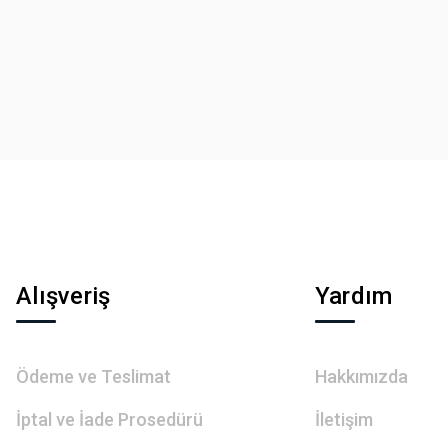
Bu ürüne ilk yorumu siz yapın!
Yorum Yaz
Gönder
Alışveriş
Yardım
Ödeme ve Teslimat
Hakkımızda
İptal ve İade Prosedürü
İletişim