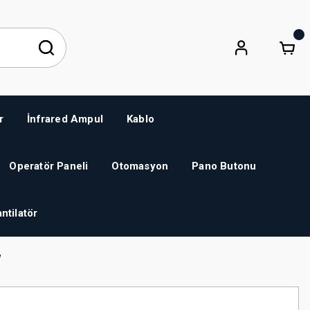
r
İnfrared Ampul
Kablo
Operatör Paneli
Otomasyon
Pano Butonu
ntilatör
W