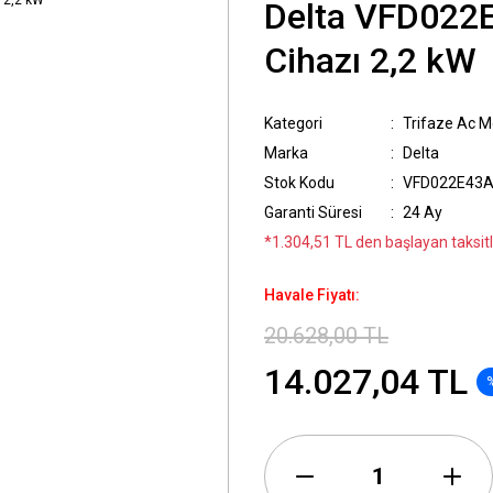
Delta VFD022E
Cihazı 2,2 kW
Kategori
Trifaze Ac Mo
Marka
Delta
Stok Kodu
VFD022E43
Garanti Süresi
24 Ay
*1.304,51 TL den başlayan taksitle
Havale Fiyatı:
20.628,00 TL
14.027,04 TL