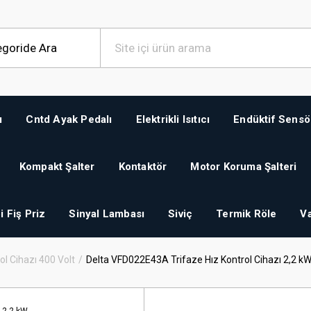
ı
Cntd Ayak Pedalı
Elektrikli Isıtıcı
Endüktif Sensö
Kompakt Şalter
Kontaktör
Motor Koruma Şalteri
i Fiş Priz
Sinyal Lambası
Siviç
Termik Röle
Va
ol Cihazı 400 Volt
Delta VFD022E43A Trifaze Hız Kontrol Cihazı 2,2 k