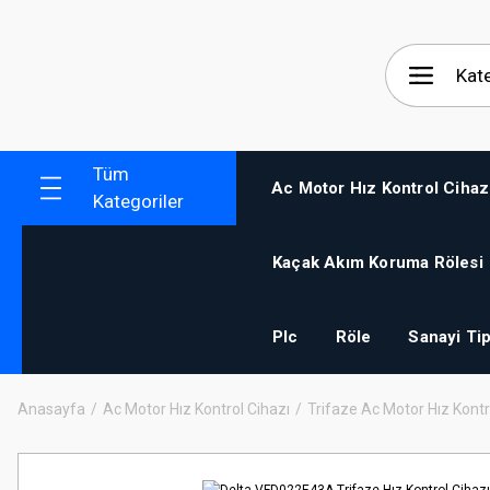
Tüm
Ac Motor Hız Kontrol Cihaz
Kategoriler
Kaçak Akım Koruma Rölesi
Plc
Röle
Sanayi Tip
Anasayfa
Ac Motor Hız Kontrol Cihazı
Trifaze Ac Motor Hız Kontr