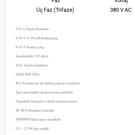
Faz
Voltaj
Üç Faz (Trifaze)
380 V AC
V/F ve Vektör Kontrolü
0-10 V, 4~20 mA Analog giriş
0-10 V Analog çıkış
Ayarlanabilir V/F eğrisi
Tork, kayma karşılama
Dahili EMI Filtre
PLC Fonksiyonu ile dahili program yazılabilir
Yan yana bitişik olarak montaj yapılabilir
Taşınabilir Keypad ve dahili potansiyometre
DC BUS Paylaşım kolaylığı
NPN/PNP Dijital input seçilebilir
0.2 ~ 22 kW güç aralığı