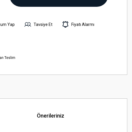
rum Yap
Tavsiye Et
Fiyatı Alarmı
an Teslim
Önerileriniz