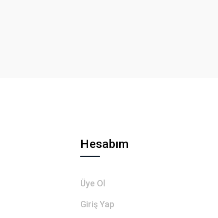
Hesabım
Üye Ol
Giriş Yap