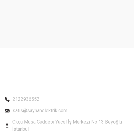
Ürün resmi kalitesiz, bozuk veya görüntülenemiyor.
Ürün açıklamasında eksik bilgiler bulunuyor.
Ürün bilgilerinde hatalar bulunuyor.
Ürün fiyatı diğer sitelerden daha pahalı.
Bu ürüne benzer farklı alternatifler olmalı.
2122936552
satis@sayhanelektrik.com
Okçu Musa Caddesi Yücel İş Merkezi No 13 Beyoğlu
İstanbul