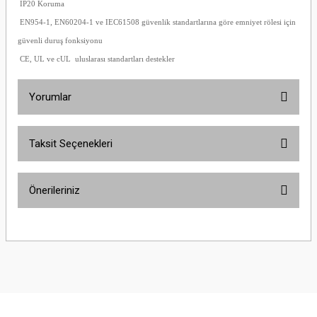
IP20 Koruma
EN954-1, EN60204-1 ve IEC61508 güvenlik standartlarına göre emniyet rölesi için
güvenli duruş fonksiyonu
CE, UL ve cUL uluslarası standartları destekler
Yorumlar
Taksit Seçenekleri
Bu ürüne ilk yorumu siz yapın!
Önerileriniz
Yorum Yaz
Bu ürünün fiyat bilgisi, resim, ürün açıklamalarında ve diğer konularda
yetersiz gördüğünüz noktaları öneri formunu kullanarak tarafımıza
iletebilirsiniz.
Görüş ve önerileriniz için teşekkür ederiz.
Ürün resmi kalitesiz, bozuk veya görüntülenemiyor.