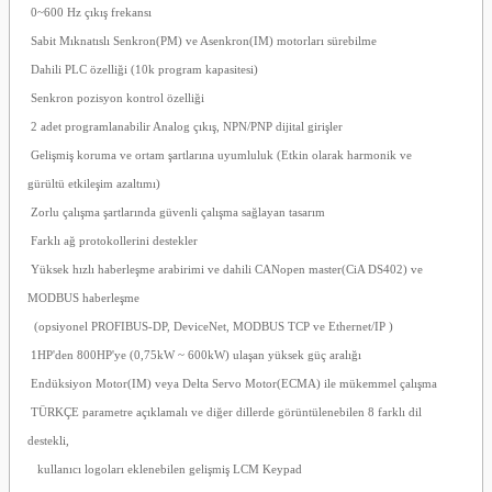
0~600 Hz çıkış frekansı
Sabit Mıknatıslı Senkron(PM) ve Asenkron(IM) motorları sürebilme
Dahili PLC özelliği (10k program kapasitesi)
Senkron pozisyon kontrol özelliği
2 adet programlanabilir Analog çıkış, NPN/PNP dijital girişler
Gelişmiş koruma ve ortam şartlarına uyumluluk (Etkin olarak harmonik ve
gürültü etkileşim azaltımı)
Zorlu çalışma şartlarında güvenli çalışma sağlayan tasarım
Farklı ağ protokollerini destekler
Yüksek hızlı haberleşme arabirimi ve dahili CANopen master(CiA DS402) ve
MODBUS haberleşme
(opsiyonel PROFIBUS-DP, DeviceNet, MODBUS TCP ve Ethernet/IP )
1HP'den 800HP'ye (0,75kW ~ 600kW) ulaşan yüksek güç aralığı
Endüksiyon Motor(IM) veya Delta Servo Motor(ECMA) ile mükemmel çalışma
TÜRKÇE parametre açıklamalı ve diğer dillerde görüntülenebilen 8 farklı dil
destekli,
kullanıcı logoları eklenebilen gelişmiş LCM Keypad