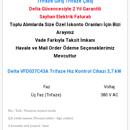
Trifaze Giriş Trifaze Çıkış
Delta Güvencesiyle 2 Yıl Garantili
Sayhan Elektrik Faturalı
Toplu Alımlarda Size Özel İskonto Oranları İçin Bizi
Arayınız
Vade Farkıyla Taksit İmkanı
Havale ve Mail Order Ödeme Seçeneklerimiz
Mevcuttur
Delta VFD037C43A Trifaze Hız Kontrol Cihazı 3,7 kW
Faz
Voltaj
Üç Faz (Trifaze)
380 V AC
Hız / Tork / Pozisyon kontrol modu
Çift yönlü tasarım (Normal yükler / Ağır yükler)
4 konumlu tork kontrol / limit