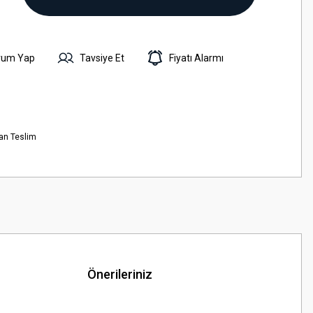
rum Yap
Tavsiye Et
Fiyatı Alarmı
an Teslim
Önerileriniz