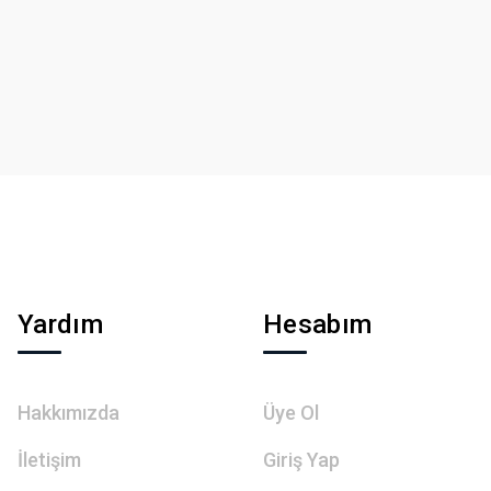
Yardım
Hesabım
Hakkımızda
Üye Ol
İletişim
Giriş Yap