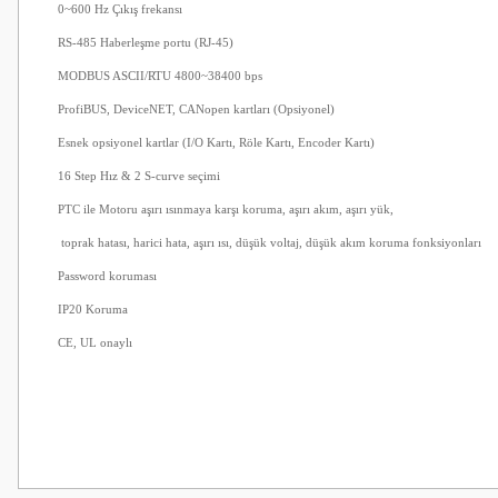
0~600 Hz Çıkış frekansı
RS-485 Haberleşme portu (RJ-45)
MODBUS ASCII/RTU 4800~38400 bps
ProfiBUS, DeviceNET, CANopen kartları (Opsiyonel)
Esnek opsiyonel kartlar (I/O Kartı, Röle Kartı, Encoder Kartı)
16 Step Hız & 2 S-curve seçimi
PTC ile Motoru aşırı ısınmaya karşı koruma, aşırı akım, aşırı yük,
toprak hatası, harici hata, aşırı ısı, düşük voltaj, düşük akım koruma fonksiyonları
Password koruması
IP20 Koruma
CE, UL onaylı
Bu ürünün fiyat bilgisi, resim, ürün açıklamalarında ve diğer konularda
Görüş ve önerileriniz için teşekkür ederiz.