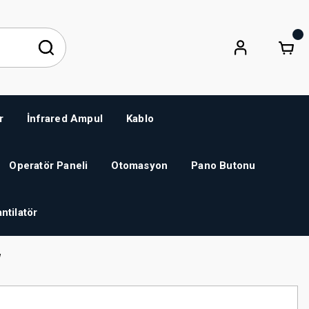
r
İnfrared Ampul
Kablo
Operatör Paneli
Otomasyon
Pano Butonu
ntilatör
W