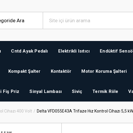
ı
Cntd Ayak Pedalı
Elektrikli Isıtıcı
Endüktif Sensö
Kompakt Şalter
Kontaktör
Motor Koruma Şalteri
i Fiş Priz
Sinyal Lambası
Siviç
Termik Röle
Va
ol Cihazı 400 Volt
Delta VFD055E43A Trifaze Hız Kontrol Cihazı 5,5 k