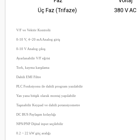
Faz
Voltaj
Üç Faz (Trifaze)
380 V AC
V/F ve Vektör Kontrolü
0-10 V, 4~20 mA Analog giriş
0-10 V Analog çıkış
Ayarlanabilir V/F eğrisi
Tork, kayma karşılama
Dahili EMI Filtre
PLC Fonksiyonu ile dahili program yazılabilir
Yan yana bitişik olarak montaj yapılabilir
Taşınabilir Keypad ve dahili potansiyometre
DC BUS Paylaşım kolaylığı
NPN/PNP Dijital input seçilebilir
0.2 ~ 22 kW güç aralığı