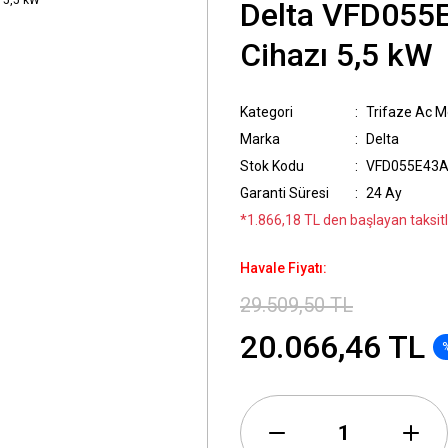
Delta VFD055E
Cihazı 5,5 kW
Kategori
Trifaze Ac Mo
Marka
Delta
Stok Kodu
VFD055E43
Garanti Süresi
24 Ay
*1.866,18 TL den başlayan taksitle
Havale Fiyatı:
29.509,50 TL
20.066,46 TL