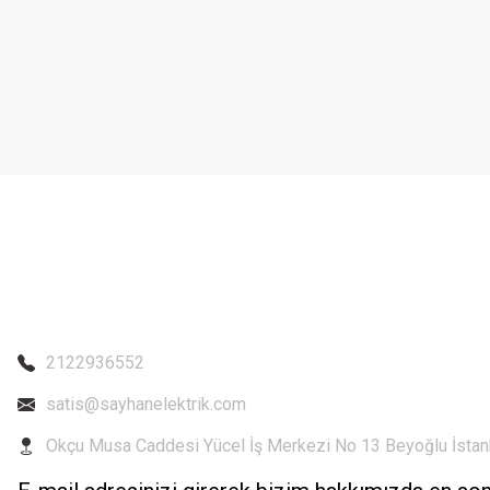
Ürün resmi kalitesiz, bozuk veya görüntülenemiyor.
Ürün açıklamasında eksik bilgiler bulunuyor.
Ürün bilgilerinde hatalar bulunuyor.
Ürün fiyatı diğer sitelerden daha pahalı.
Bu ürüne benzer farklı alternatifler olmalı.
2122936552
satis@sayhanelektrik.com
Okçu Musa Caddesi Yücel İş Merkezi No 13 Beyoğlu İstan