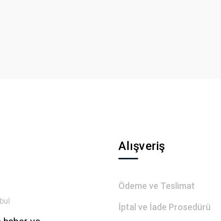
Bu ürüne ilk yorumu siz yapın!
Yorum Yaz
Gönder
Alışveriş
Ödeme ve Teslimat
bul
İptal ve İade Prosedürü