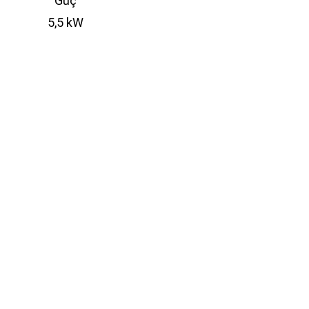
Güç
5,5 kW