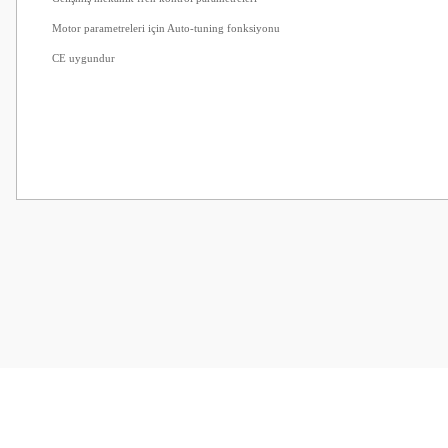
Motor parametreleri için Auto-tuning fonksiyonu
CE uygundur
Bu ürünün fiyat bilgisi, resim, ürün açıklamalarında ve diğer konularda
Görüş ve önerileriniz için teşekkür ederiz.
Ürün resmi kalitesiz, bozuk veya görüntülenemiyor.
Ürün açıklamasında eksik bilgiler bulunuyor.
Ürün bilgilerinde hatalar bulunuyor.
Ürün fiyatı diğer sitelerden daha pahalı.
Bu ürüne benzer farklı alternatifler olmalı.