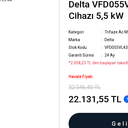
Delta VFD055V
Cihazı 5,5 kW
Kategori
Trifaze Ac Mo
Marka
Delta
Stok Kodu
VFD055VL4
Garanti Süresi
24 Ay
*2.058,23 TL den başlayan taksitle
Havale Fiyatı:
32.546,40 TL
22.131,55 TL
Gel