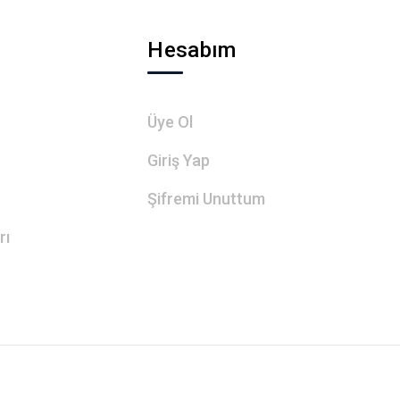
Hesabım
Üye Ol
Giriş Yap
Şifremi Unuttum
rı