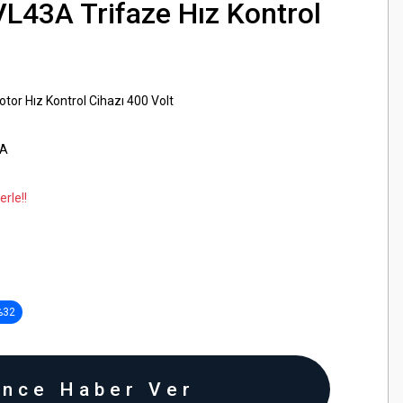
L43A Trifaze Hız Kontrol
tor Hız Kontrol Cihazı 400 Volt
3A
rle!!
%32
ince Haber Ver