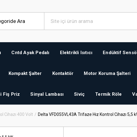
ı
Cntd Ayak Pedalı
Elektrikli Isıtıcı
Endüktif Sensö
Kompakt Şalter
Kontaktör
Motor Koruma Şalteri
i Fiş Priz
Sinyal Lambası
Siviç
Termik Röle
Va
ol Cihazı 400 Volt
Delta VFD055VL43A Trifaze Hız Kontrol Cihazı 5,5 