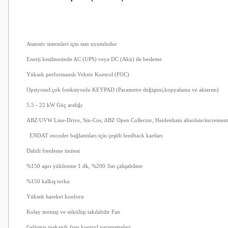
Asansör sistemleri için tam uyumludur
Enerji kesilmesinde AC (UPS) veya DC (Akü) ile besleme
Yüksek performanslı Vektör Kontrol (FOC)
Opsiyonel çok fonksiyonlu KEYPAD (Parametre değişimi,kopyalama ve aktarım)
5.5 - 22 kW Güç aralığı
ABZ/UVW Line-Drive, Sin-Cos, ABZ Open Collector, Heidenhain absolute/increment
ENDAT encoder bağlantıları için çeşitli feedback kartları
Dahili frenleme ünitesi
%150 aşırı yüklenme 1 dk, %200 3sn çalışabilme
%150 kalkış torku
Yüksek hareket konforu
Kolay montaj ve sökülüp takılabilir Fan
Gelişmiş mekanik fren kontrol parametreleri