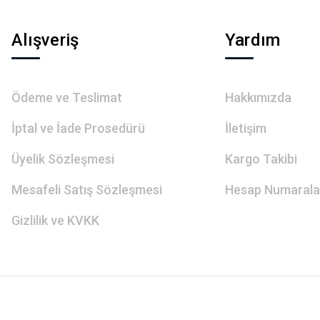
Gönder
Alışveriş
Yardım
Ödeme ve Teslimat
Hakkımızda
İptal ve İade Prosedürü
İletişim
Üyelik Sözleşmesi
Kargo Takibi
Mesafeli Satış Sözleşmesi
Hesap Numarala
Gizlilik ve KVKK