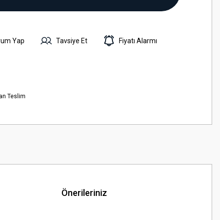
rum Yap
Tavsiye Et
Fiyatı Alarmı
an Teslim
Önerileriniz