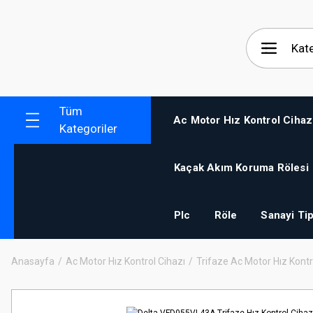
Tüm
Ac Motor Hız Kontrol Cihaz
Kategoriler
Kaçak Akım Koruma Rölesi
Plc
Röle
Sanayi Tip
Anasayfa
Ac Motor Hız Kontrol Cihazı
Trifaze Ac Motor Hız Kontr