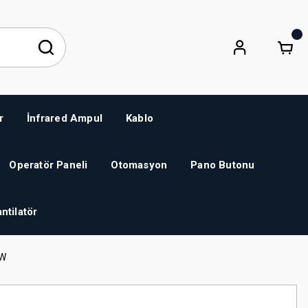
r
İnfrared Ampul
Kablo
Operatör Paneli
Otomasyon
Pano Butonu
ntilatör
kW