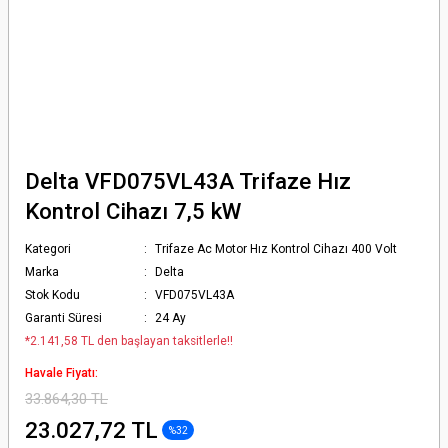
Delta VFD075VL43A Trifaze Hız
Kontrol Cihazı 7,5 kW
Kategori
Trifaze Ac Motor Hız Kontrol Cihazı 400 Volt
Marka
Delta
Stok Kodu
VFD075VL43A
Garanti Süresi
24 Ay
*2.141,58 TL den başlayan taksitlerle!!
Havale Fiyatı:
33.864,30 TL
23.027,72 TL
%32