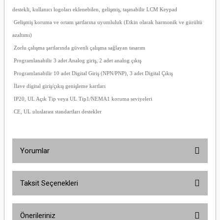
destekli, kullanıcı logoları eklenebilen, gelişmiş, taşınabilir LCM Keypad
Gelişmiş koruma ve ortam şartlarına uyumluluk (Etkin olarak harmonik ve gürültü
azaltımı)
Zorlu çalışma şartlarında güvenli çalışma sağlayan tasarım
Programlanabilir 3 adet Analog giriş, 2 adet analog çıkış
Programlanabilir 10 adet Digital Giriş (NPN/PNP), 3 adet Digital Çıkış
İlave digital giriş/çıkış genişleme kartları
IP20, UL Açık Tip veya UL Tip1/NEMA1 koruma seviyeleri
CE, UL uluslarası standartları destekler
Yorumlar
Taksit Seçenekleri
Bu ürüne ilk yorumu siz yapın!
Önerileriniz
Yorum Yaz