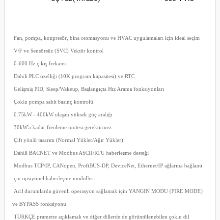
Fan, pompa, konpresör, bina otomasyonu ve HVAC uygulamaları için ideal seçim
V/F ve Sensörsüz (SVC) Vektör kontrol
0-600 Hz çıkış frekansı
Dahili PLC özelliği (10K program kapasitesi) ve RTC
Gelişmiş PID, Sleep/Wakeup, Başlangıçta Hız Arama fonksiyonları
Çoklu pompa sabit basınç kontrolü
0.75kW - 400kW ulaşan yüksek güç aralığı
30kW'a kadar frenleme ünitesi gerektirmez
Çift yönlü tasarım (Normal Yükler/Ağır Yükler)
Dahili BACNET ve Modbus ASCII/RTU haberleşme desteği
Modbus TCP/IP, CANopen, ProfiBUS-DP, DeviceNet, Ethernet/IP ağlarına bağlantı
için opsiyonel haberleşme modülleri
Acil durumlarda güvenli operasyon sağlamak için YANGIN MODU (FIRE MODE)
ve BYPASS fonksiyonu
TÜRKÇE prametre açıklamalı ve diğer dillerde de görüntülenebilen çoklu dil