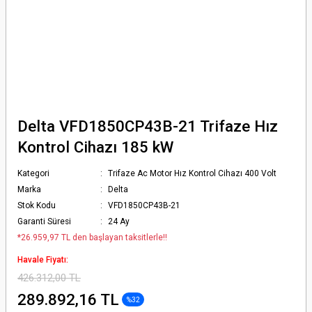
Delta VFD1850CP43B-21 Trifaze Hız
Kontrol Cihazı 185 kW
Kategori
Trifaze Ac Motor Hız Kontrol Cihazı 400 Volt
Marka
Delta
Stok Kodu
VFD1850CP43B-21
Garanti Süresi
24 Ay
*26.959,97 TL den başlayan taksitlerle!!
Havale Fiyatı:
426.312,00 TL
289.892,16 TL
%32