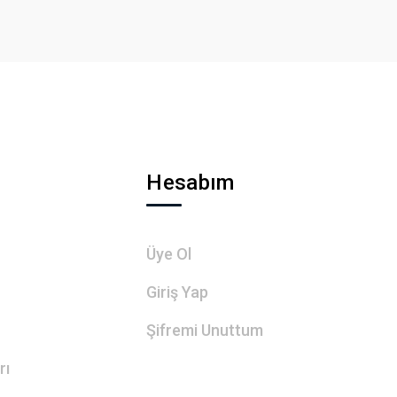
Hesabım
Üye Ol
Giriş Yap
Şifremi Unuttum
rı