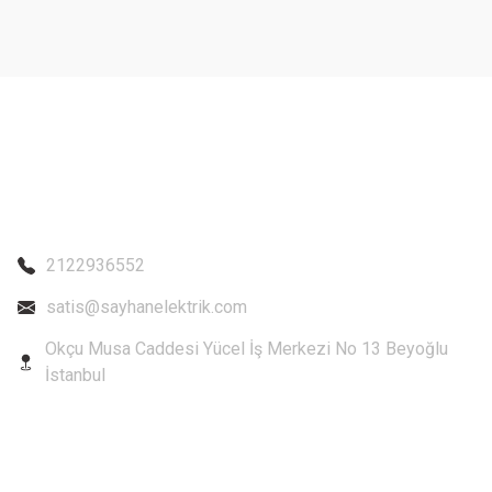
Ürün bilgilerinde hatalar bulunuyor.
Ürün fiyatı diğer sitelerden daha pahalı.
Bu ürüne benzer farklı alternatifler olmalı.
2122936552
satis@sayhanelektrik.com
Okçu Musa Caddesi Yücel İş Merkezi No 13 Beyoğlu
İstanbul