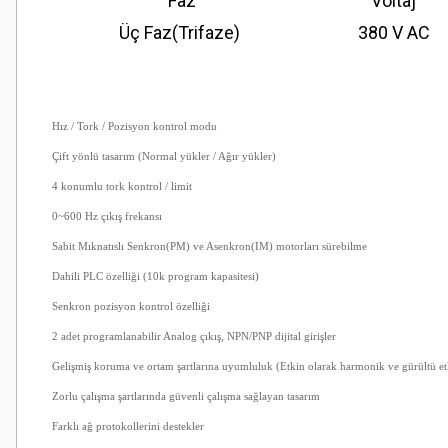
Faz
Voltaj
Üç Faz(Trifaze)
380 V AC
Hız / Tork / Pozisyon kontrol modu
Çift yönlü tasarım (Normal yükler / Ağır yükler)
4 konumlu tork kontrol / limit
0~600 Hz çıkış frekansı
Sabit Mıknatıslı Senkron(PM) ve Asenkron(IM) motorları sürebilme
Dahili PLC özelliği (10k program kapasitesi)
Senkron pozisyon kontrol özelliği
2 adet programlanabilir Analog çıkış, NPN/PNP dijital girişler
Gelişmiş koruma ve ortam şartlarına uyumluluk (Etkin olarak harmonik ve gürültü etk
Zorlu çalışma şartlarında güvenli çalışma sağlayan tasarım
Farklı ağ protokollerini destekler