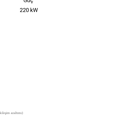
Güç
220 kW
ileşim azaltımı)