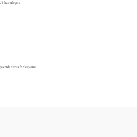
BUS haberleşme
,
güvenli duruş fonksiyonu
 yetersiz gördüğünüz noktaları öneri formunu kullanarak tarafımıza iletebilirsini
Bu ürüne ilk yorumu siz yapın!
Yorum Yaz