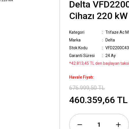
Delta VFD2200
Cihazı 220 kW
Kategori
Trifaze Ac Mo
Marka
Delta
Stok Kodu
VFD2200C4
Garanti Süresi
24 Ay
*42.813,45 TL den başlayan taksit
Havale Fiyatı:
676.999,50 TL
460.359,66 TL