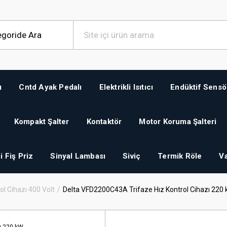
ı
Cntd Ayak Pedalı
Elektrikli Isıtıcı
Endüktif Sensö
Kompakt Şalter
Kontaktör
Motor Koruma Şalteri
i Fiş Priz
Sinyal Lambası
Siviç
Termik Röle
Va
ol Cihazı 400 Volt
Delta VFD2200C43A Trifaze Hız Kontrol Cihazı 220