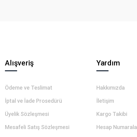
Gönder
Alışveriş
Yardım
Ödeme ve Teslimat
Hakkımızda
İptal ve İade Prosedürü
İletişim
Üyelik Sözleşmesi
Kargo Takibi
Mesafeli Satış Sözleşmesi
Hesap Numarala