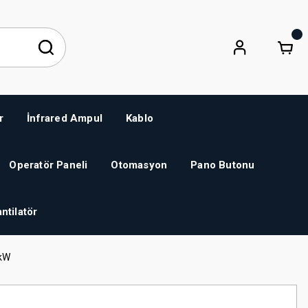
r
İnfrared Ampul
Kablo
Operatör Paneli
Otomasyon
Pano Butonu
ntilatör
 kW