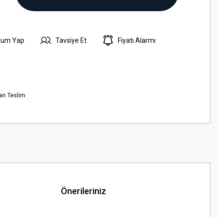
rum Yap
Tavsiye Et
Fiyatı Alarmı
an Teslim
Önerileriniz