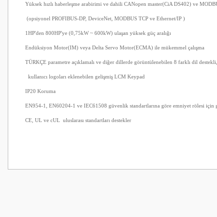
Yüksek hızlı haberleşme arabirimi ve dahili CANopen master(CiA DS402) ve MOD
(opsiyonel PROFIBUS-DP, DeviceNet, MODBUS TCP ve Ethernet/IP )
1HP'den 800HP'ye (0,75kW ~ 600kW) ulaşan yüksek güç aralığı
Endüksiyon Motor(IM) veya Delta Servo Motor(ECMA) ile mükemmel çalışma
TÜRKÇE parametre açıklamalı ve diğer dillerde görüntülenebilen 8 farklı dil destekli
kullanıcı logoları eklenebilen gelişmiş LCM Keypad
IP20 Koruma
EN954-1, EN60204-1 ve IEC61508 güvenlik standartlarına göre emniyet rölesi için 
CE, UL ve cUL uluslarası standartları destekler
Bu ürünün fiyat bilgisi, resim, ürün açıklamalarında ve diğer konularda
Görüş ve önerileriniz için teşekkür ederiz.
Ürün resmi kalitesiz, bozuk veya görüntülenemiyor.
Ürün açıklamasında eksik bilgiler bulunuyor.