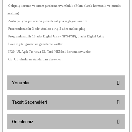
Gelişmiş koruma ve ortam şartlarına uyumluluk (Etkin olarak harmonik ve gürültü
azaltımı)
Zorlu çalışma şartlarında güvenli çalışma sağlayan tasarım
Programlanabilir 3 adet Analog giriş, 2 adet analog çıkış
Programlanabilir 10 adet Digital Giriş (NPN/PNP), 3 adet Digital Çıkış
İlave digital giriş/çıkış genişleme kartları
IP20, UL Açık Tip veya UL Tip1/NEMA1 koruma seviyeleri
CE, UL uluslarası standartları destekler
Yorumlar
Taksit Seçenekleri
Bu ürüne ilk yorumu siz yapın!
Önerileriniz
Yorum Yaz