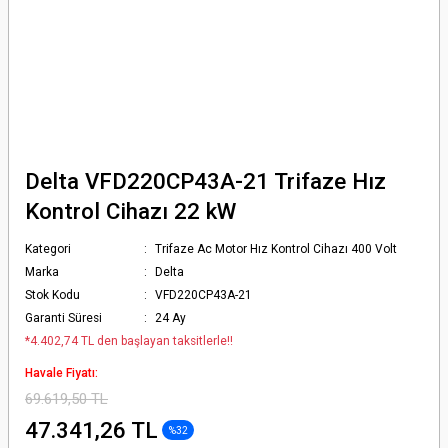
Delta VFD220CP43A-21 Trifaze Hız
Kontrol Cihazı 22 kW
Kategori
Trifaze Ac Motor Hız Kontrol Cihazı 400 Volt
Marka
Delta
Stok Kodu
VFD220CP43A-21
Garanti Süresi
24 Ay
*4.402,74 TL den başlayan taksitlerle!!
Havale Fiyatı:
69.619,50 TL
47.341,26 TL
%32