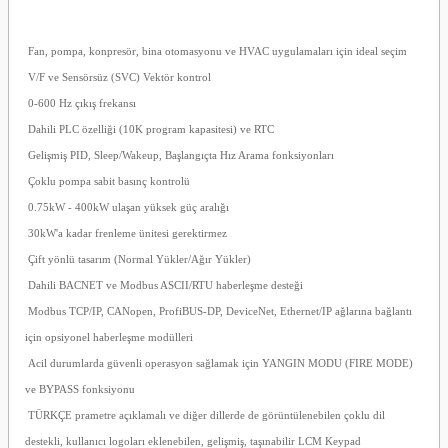
Fan, pompa, konpresör, bina otomasyonu ve HVAC uygulamaları için ideal seçim
V/F ve Sensörsüz (SVC) Vektör kontrol
0-600 Hz çıkış frekansı
Dahili PLC özelliği (10K program kapasitesi) ve RTC
Gelişmiş PID, Sleep/Wakeup, Başlangıçta Hız Arama fonksiyonları
Çoklu pompa sabit basınç kontrolü
0.75kW - 400kW ulaşan yüksek güç aralığı
30kW'a kadar frenleme ünitesi gerektirmez
Çift yönlü tasarım (Normal Yükler/Ağır Yükler)
Dahili BACNET ve Modbus ASCII/RTU haberleşme desteği
Modbus TCP/IP, CANopen, ProfiBUS-DP, DeviceNet, Ethernet/IP ağlarına bağlantı
için opsiyonel haberleşme modülleri
Acil durumlarda güvenli operasyon sağlamak için YANGIN MODU (FIRE MODE)
ve BYPASS fonksiyonu
TÜRKÇE prametre açıklamalı ve diğer dillerde de görüntülenebilen çoklu dil
destekli, kullanıcı logoları eklenebilen, gelişmiş, taşınabilir LCM Keypad