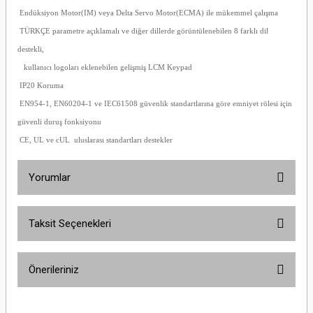
Endüksiyon Motor(IM) veya Delta Servo Motor(ECMA) ile mükemmel çalışma
TÜRKÇE parametre açıklamalı ve diğer dillerde görüntülenebilen 8 farklı dil
destekli,
kullanıcı logoları eklenebilen gelişmiş LCM Keypad
IP20 Koruma
EN954-1, EN60204-1 ve IEC61508 güvenlik standartlarına göre emniyet rölesi için
güvenli duruş fonksiyonu
CE, UL ve cUL uluslarası standartları destekler
Yorumlar
Taksit Seçenekleri
Bu ürüne ilk yorumu siz yapın!
Önerileriniz
Yorum Yaz
Bu ürünün fiyat bilgisi, resim, ürün açıklamalarında ve diğer konularda