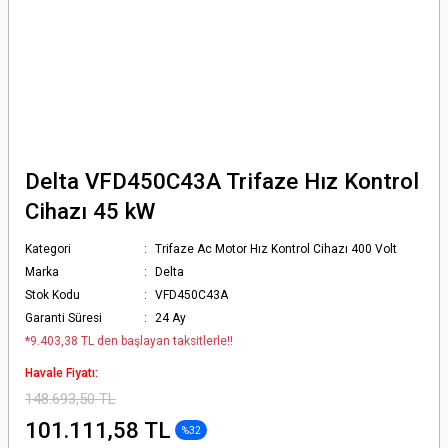
Delta VFD450C43A Trifaze Hız Kontrol
Cihazı 45 kW
Kategori
Trifaze Ac Motor Hız Kontrol Cihazı 400 Volt
Marka
Delta
Stok Kodu
VFD450C43A
Garanti Süresi
24 Ay
*9.403,38 TL den başlayan taksitlerle!!
Havale Fiyatı:
148.693,50 TL
101.111,58 TL
%32