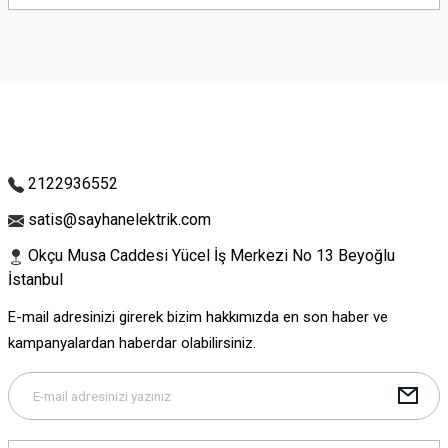
yetersiz gördüğünüz noktaları öneri formunu kullanarak tarafımıza
iletebilirsiniz.
Görüş ve önerileriniz için teşekkür ederiz.
Ürün resmi kalitesiz, bozuk veya görüntülenemiyor.
Ürün açıklamasında eksik bilgiler bulunuyor.
Ürün bilgilerinde hatalar bulunuyor.
Ürün fiyatı diğer sitelerden daha pahalı.
2122936552
Bu ürüne benzer farklı alternatifler olmalı.
satis@sayhanelektrik.com
Okçu Musa Caddesi Yücel İş Merkezi No 13 Beyoğlu
İstanbul
E-mail adresinizi girerek bizim hakkımızda en son haber ve
Gönder
kampanyalardan haberdar olabilirsiniz.