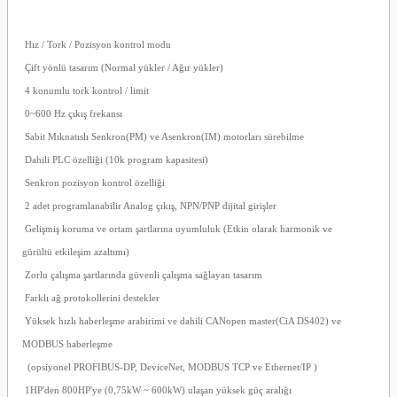
Hız / Tork / Pozisyon kontrol modu
Çift yönlü tasarım (Normal yükler / Ağır yükler)
4 konumlu tork kontrol / limit
0~600 Hz çıkış frekansı
Sabit Mıknatıslı Senkron(PM) ve Asenkron(IM) motorları sürebilme
Dahili PLC özelliği (10k program kapasitesi)
Senkron pozisyon kontrol özelliği
2 adet programlanabilir Analog çıkış, NPN/PNP dijital girişler
Gelişmiş koruma ve ortam şartlarına uyumluluk (Etkin olarak harmonik ve
gürültü etkileşim azaltımı)
Zorlu çalışma şartlarında güvenli çalışma sağlayan tasarım
Farklı ağ protokollerini destekler
Yüksek hızlı haberleşme arabirimi ve dahili CANopen master(CiA DS402) ve
MODBUS haberleşme
(opsiyonel PROFIBUS-DP, DeviceNet, MODBUS TCP ve Ethernet/IP )
1HP'den 800HP'ye (0,75kW ~ 600kW) ulaşan yüksek güç aralığı