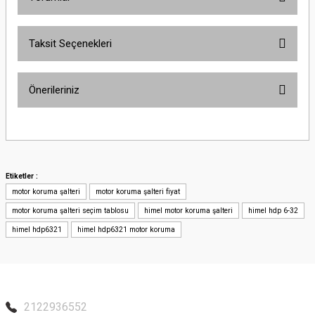
Taksit Seçenekleri
Bu ürüne ilk yorumu siz yapın!
Önerileriniz
Yorum Yaz
Bu ürünün fiyat bilgisi, resim, ürün açıklamalarında ve diğer konularda
yetersiz gördüğünüz noktaları öneri formunu kullanarak tarafımıza
iletebilirsiniz.
Görüş ve önerileriniz için teşekkür ederiz.
Etiketler :
motor koruma şalteri
motor koruma şalteri fiyat
Ürün resmi kalitesiz, bozuk veya görüntülenemiyor.
motor koruma şalteri seçim tablosu
himel motor koruma şalteri
himel hdp 6-32
Ürün açıklamasında eksik bilgiler bulunuyor.
himel hdp6321
himel hdp6321 motor koruma
Ürün bilgilerinde hatalar bulunuyor.
Ürün fiyatı diğer sitelerden daha pahalı.
Bu ürüne benzer farklı alternatifler olmalı.
2122936552