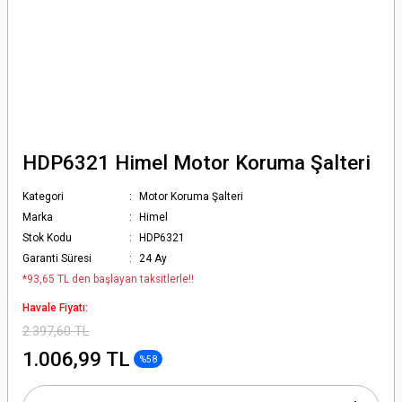
HDP6321 Himel Motor Koruma Şalteri
Kategori
Motor Koruma Şalteri
Marka
Himel
Stok Kodu
HDP6321
Garanti Süresi
24 Ay
*93,65 TL den başlayan taksitlerle!!
Havale Fiyatı:
2.397,60 TL
1.006,99 TL
%58